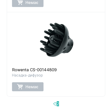
Немає
Rowenta CS-00144809
Насадка-дифузор
Немає
1
2