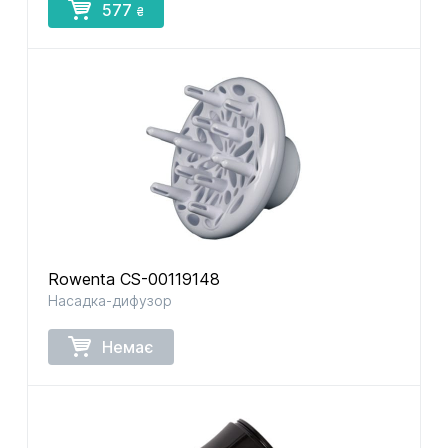
577
₴
Rowenta CS-00119148
Насадка-дифузор
Немає