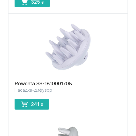
325
₴
Rowenta SS-1810001708
Насадка-дифузор
241
₴