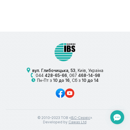
вул. Глибочицька, 53
, Київ, Україна
044
428-65-66
,
067
468-14-98
Пн-Пт з
10 до 16
, Сб з
10 до 14
© 2010–2023 ТОВ «
ІБС-Сервіс
».
Developed by
Cawas Ltd
.