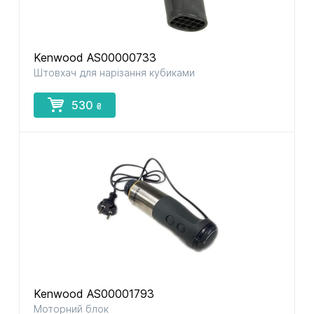
Kenwood AS00000733
Штовхач для нарізання кубиками
530
₴
Kenwood AS00001793
Моторний блок