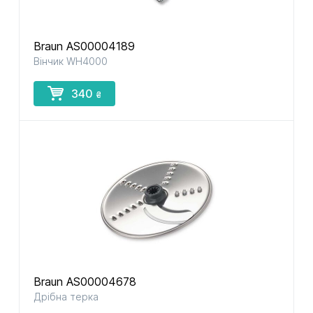
Braun AS00004189
Вінчик WH4000
340
₴
Braun AS00004678
Дрібна терка