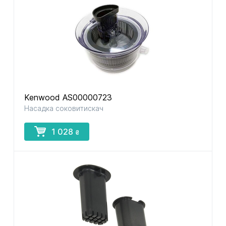
Kenwood AS00000723
Насадка соковитискач
1 028
₴