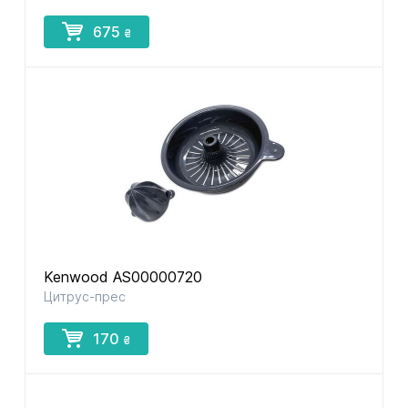
675
₴
Kenwood AS00000720
Цитрус-прес
170
₴