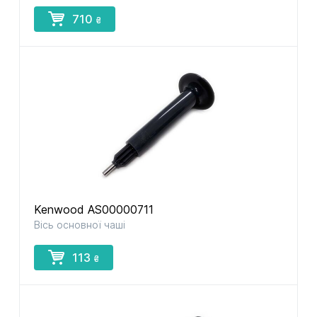
710
₴
Kenwood AS00000711
Вісь основної чаші
113
₴