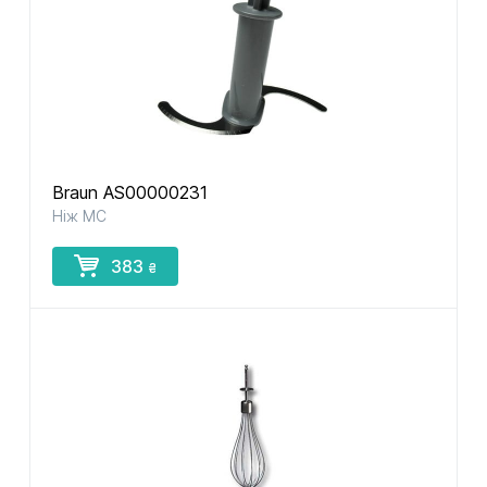
Braun AS00000231
Ніж МС
383
₴