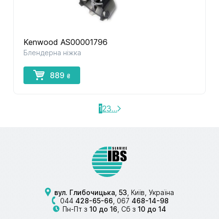
Kenwood AS00001796
Блендерна ніжка
889
₴
1
2
3
…
вул. Глибочицька, 53
, Київ, Україна
044
428-65-66
,
067
468-14-98
Пн-Пт з
10 до 16
, Сб з
10 до 14