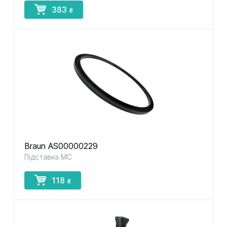
383
₴
Braun AS00000229
Підставка MC
118
₴