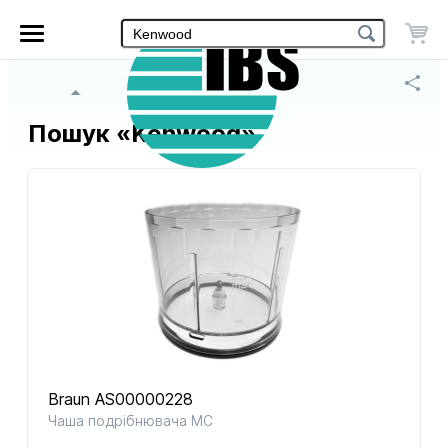
Головне
Інтернет-
меню
магазин
«IBS»
Головна сторінка
Пошук «Kenwood»
Braun AS00000228
Чаша подрібнювача МС