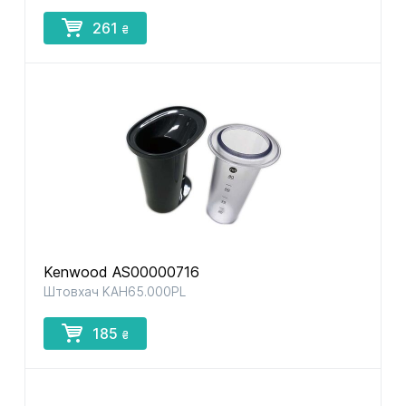
261
₴
Kenwood AS00000716
Штовхач KAH65.000PL
185
₴