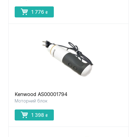
1 776
₴
Kenwood AS00001794
Моторний блок
1 398
₴