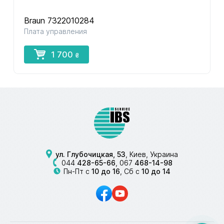
Braun 7322010284
Плата управления
1 700
₴
ул. Глубочицкая, 53
, Киев, Украина
044
428-65-66
,
067
468-14-98
Пн-Пт с
10 до 16
, Сб с
10 до 14