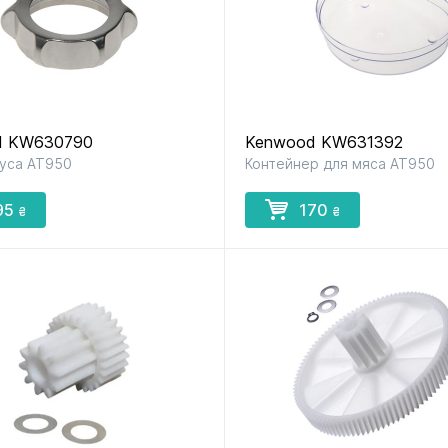
d KW630790
Kenwood KW631392
буса AT950
Контейнер для мяса AT950
95
170
₴
₴