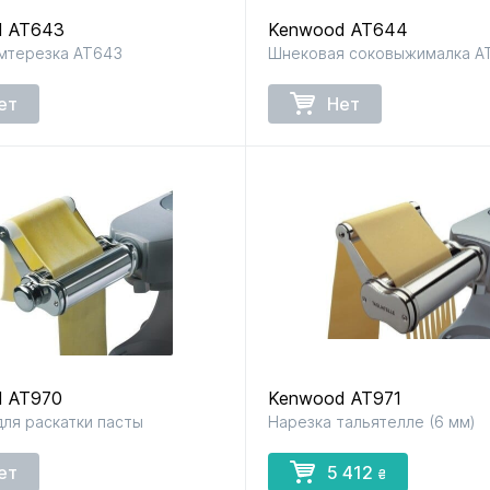
d AT643
Kenwood AT644
мтерезка AT643
Шнековая соковыжималка A
для мультиварок
для мясорубок
для парова
и скороварок
и сушило
ет
Нет
для фенов
для хлебопечей
для чайник
и термосо
 AT970
Kenwood AT971
для раскатки пасты
Нарезка тальятелле (6 мм)
ет
5 412
₴