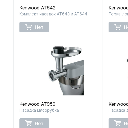
Kenwood AT642
Kenwoo
Комплект насадок AT643 и AT644
Терка-ло
для кофемашин
для кухонных
и кофеварок
комбайнов
Нет
Н
для
для тостеров
соковыжималок
и фритюрниц
Kenwood AT950
Kenwood
Насадка мясорубка
Насадка 
Нет
Н