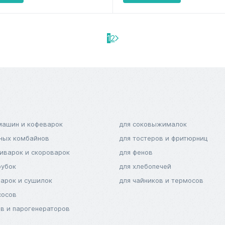
1
2
машин и кофеварок
для соковыжималок
нных комбайнов
для тостеров и фритюрниц
тиварок и скороварок
для фенов
рубок
для хлебопечей
варок и сушилок
для чайников и термосов
сосов
ов и парогенераторов