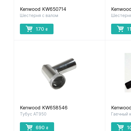
Kenwood KW650714
Kenwoo
Шестерня с валом
Шестерня
170
1
₴
Kenwood KW658546
Kenwoo
Тубус AT950
Гаечный 
690
1
₴