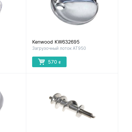
Kenwood KW632695
Загрузочный лоток AT950
570
₴