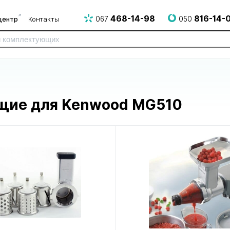
468-14-98
816-14-
центр
Контакты
067
050
щие для Kenwood MG510
для электро
для электрогрилей
для эпилят
и СВЧ печей
и аэрогрилей