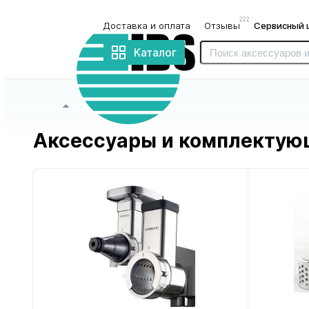
222
Доставка и оплата
Отзывы
Сервисный 
Интернет-
магазин
Каталог
«IBS»
Главная страница
Аксессуары и комплектую
для блендеров
для бритв
и миксеров
и триммеров