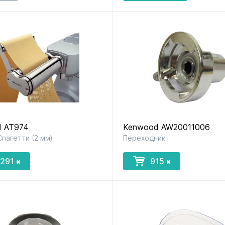
 AT974
Kenwood AW20011006
пагетти (2 мм)
Переходник
 291
915
₴
₴