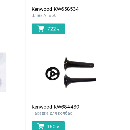
Kenwood KW658534
Шнек AT950
722
₴
Kenwood KW684480
Насадка для колбас
160
₴