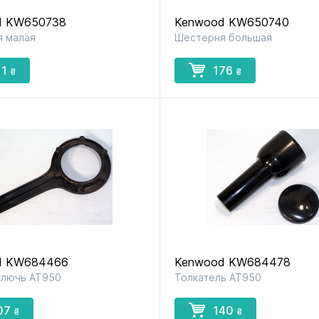
d KW650738
Kenwood KW650740
 малая
Шестерня большая
11
176
₴
₴
d KW684466
Kenwood KW684478
ключь AT950
Толкатель AT950
07
140
₴
₴