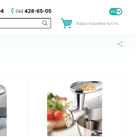
04
428-65-05
044
УК
Ваша корзина пуста…
оров
для зубных щеток
для йогуртниц