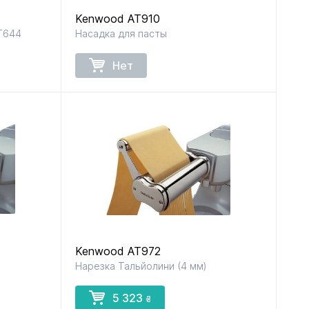
Kenwood AT910
T644
Насадка для пасты
рок
для пылесосов
для утюгов
к
и парогенераторов
Нет
ов
в
Kenwood AT972
Нарезка Тальйолини (4 мм)
5 323
₴