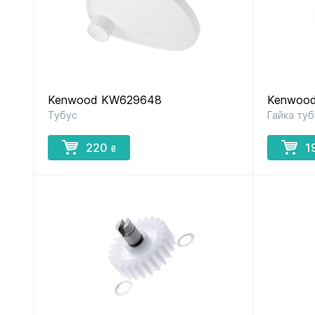
Kenwood KW629648
Kenwoo
Тубус
Гайка ту
220
1
₴