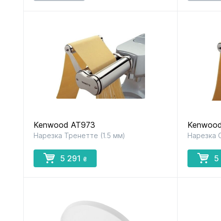
Kenwood AT973
Kenwood
Нарезка Тренетте (1.5 мм)
Нарезка С
5 291
5
₴