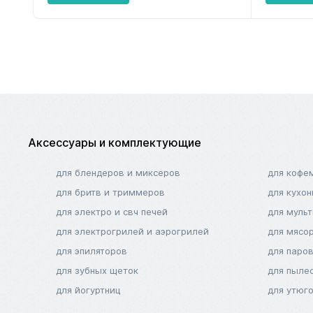
Аксессуары и комплектующие
для блендеров и миксеров
для кофе
для бритв и триммеров
для кухо
для электро и свч печей
для муль
для электрогрилей и аэрогрилей
для мясо
для эпиляторов
для паро
для зубных щеток
для пыле
для йогуртниц
для утюг