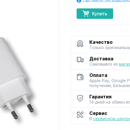
Купить
для мультиварок
для мясорубок
для парова
и скороварок
и сушило
Качество
Только оригинальн
Доставка
Самовывоз из
мага
для фенов
для хлебопечей
для чайник
и термосо
Оплата
Apple Pay, Google 
получении, Безнали
Гарантия
14 дней на обмен и
Сервис
В
сервисном центр