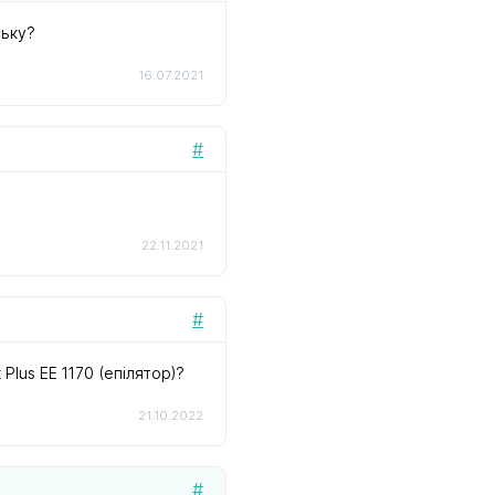
ську?
16.07.2021
#
22.11.2021
#
 Plus EE 1170 (епілятор)?
21.10.2022
#