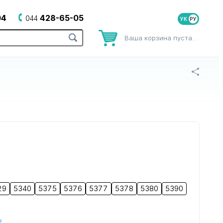
04
428-65-05
044
УК
Ваша корзина пуста…
оров
для зубных щеток
для йогуртниц
29
5340
5375
5376
5377
5378
5380
5390
?