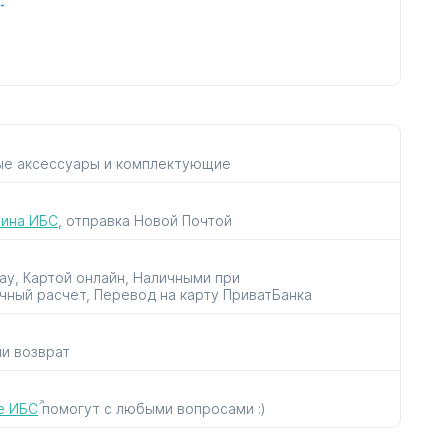
рок
для пылесосов
для утюгов
к
и парогенераторов
ые аксессуары и комплектующие
зина ИБС
, отправка Новой Почтой
ов
в
Pay, Картой онлайн, Наличными при
чный расчет, Перевод на карту ПриватБанка
ли возврат
е ИБС
помогут с любыми вопросами :)