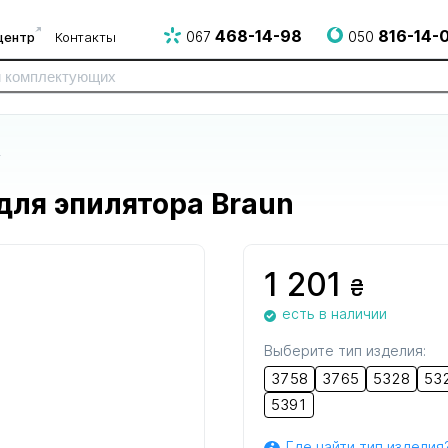
468-14-98
816-14-
центр
Контакты
067
050
в
для эпилятора Braun
1 201
₴
есть в наличии
для электро
для электрогрилей
для эпилят
и СВЧ печей
и аэрогрилей
Выберите тип изделия:
3758
3765
5328
53
5391
Где найти тип изделия