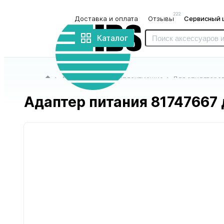
222
Доставка и оплата
Отзывы
Сервисный 
Интернет-
магазин
Каталог
«IBS»
Главная страница
Аксессуары и комплектующие
Для эпиляторо
Адаптер питания 81747667 
для блендеров
для бритв
и миксеров
и триммеров