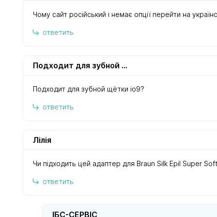
Чому сайт російський і немає опції перейти на україн
ответить
Подходит для зубной щётки io9?
Подходит для зубной щётки io9?
ответить
Лілія
Чи підходить цей адаптер для Braun Silk Epil Super Soft
ответить
ІБС-СЕРВІС