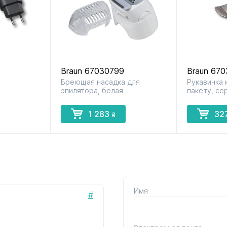
Braun 67030799
Braun 670
Бреющая насадка для
Рукавичка 
эпилятора, белая
пакету, се
1 283
32
₴
Имя
#