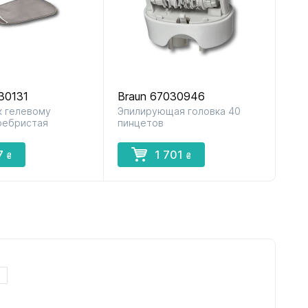
30131
Braun 67030946
к гелевому
Эпилирующая головка 40
ребристая
пинцетов
7
1 701
₴
₴