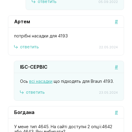
ответить
05.09.2022
Артем
#
потрібні насадки для 4193
ответить
22.05.2024
ІБС-СЕРВІС
#
Ось
всі насадки
що підходять для Braun 4193.
ответить
23.05.2024
Богдана
#
У мене тип 4645. На сайті доступні 2 опції:4642
або 4643. Яку вибирати?