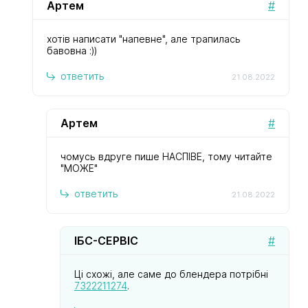
Артем
#
хотів написати "напевне", але трапилась
бавовна :))
ответить
21.08.2022
Артем
#
чомусь вдруге пише НАСПІВЕ, тому читайте
"МОЖЕ"
ответить
21.08.2022
ІБС-СЕРВІС
#
Ці схожі, але саме до блендера потрібні
7322211274
.