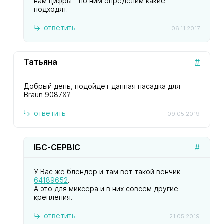
нам цифры - по ним определим какие
подходят.
ответить
06.11.2017
Татьяна
#
Добрый день, подойдет данная насадка для
Braun 9087X?
ответить
09.05.2019
ІБС-СЕРВІС
#
У Вас же блендер и там вот такой венчик
64189652
.
А это для миксера и в них совсем другие
крепления.
ответить
21.05.2019