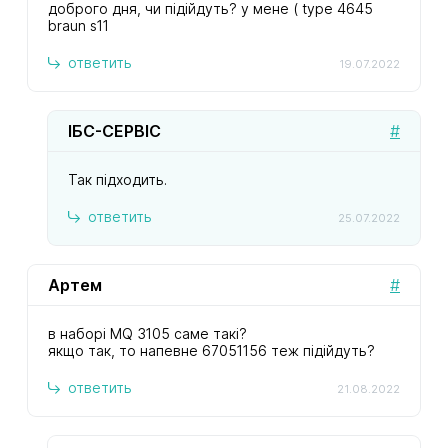
доброго дня, чи підійдуть? у мене ( type 4645
braun s11
ответить
19.07.2022
ІБС-СЕРВІС
#
Так підходить.
ответить
25.07.2022
Артем
#
в наборі MQ 3105 саме такі?
якщо так, то напевне 67051156 теж підійдуть?
ответить
21.08.2022