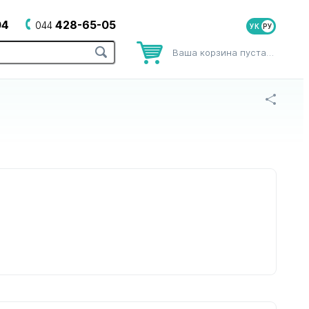
04
428-65-05
044
УК
Ваша корзина пуста…
оров
для зубных щеток
для йогуртниц