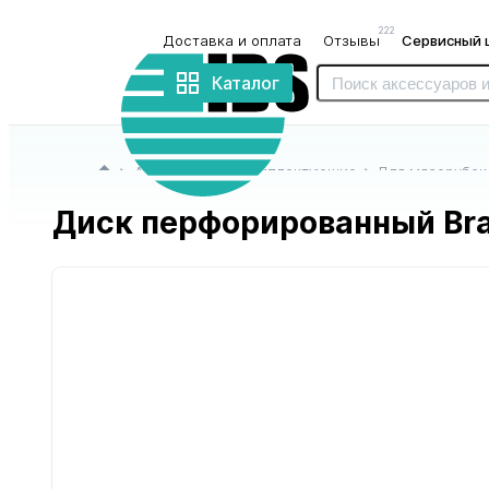
222
Доставка и оплата
Отзывы
Сервисный 
Интернет-
магазин
Каталог
«IBS»
Главная страница
Аксессуары и комплектующие
Для мясорубок
Диск перфорированный Br
для блендеров
для бритв
и миксеров
и триммеров