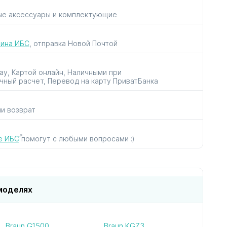
ые аксессуары и комплектующие
рок
для пылесосов
для утюгов
к
и парогенераторов
зина ИБС
, отправка Новой Почтой
Pay, Картой онлайн, Наличными при
чный расчет, Перевод на карту ПриватБанка
ли возврат
ов
в
е ИБС
помогут с любыми вопросами :)
моделях
Braun G1500
Braun KGZ3