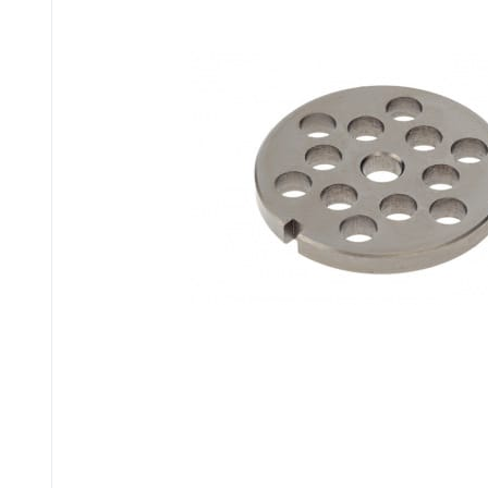
для кофемашин
для кухонных
и кофеварок
комбайнов
для
для тостеров
соковыжималок
и фритюрниц