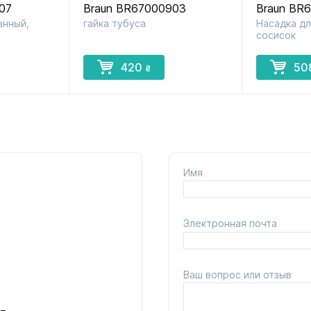
07
Braun BR67000903
Braun BR
анный,
гайка тубуса
Насадка дл
сосисок
420
50
₴
Имя
Электронная почта
Ваш вопрос или отзыв