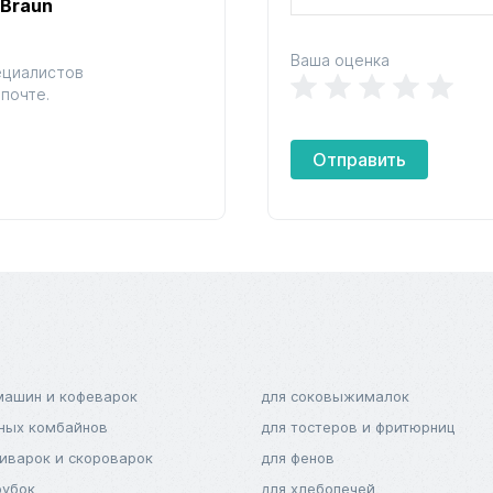
 Braun
Ваша оценка
ециалистов
почте.
Отправить
машин и кофеварок
для соковыжималок
нных комбайнов
для тостеров и фритюрниц
тиварок и скороварок
для фенов
рубок
для хлебопечей