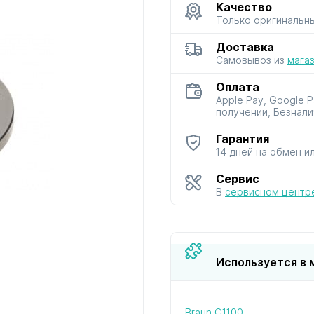
Качество
Только оригинальн
для мультиварок
для мясорубок
для парова
Доставка
и скороварок
и сушило
Самовывоз из
мага
Оплата
Apple Pay, Google 
получении, Безнали
Гарантия
14 дней на обмен и
для фенов
для хлебопечей
для чайник
и термосо
Сервис
В
сервисном центр
Используется в 
Braun G1100