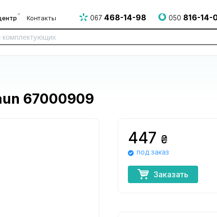
468-14-98
816-14-
центр
Контакты
067
050
aun 67000909
447
₴
под заказ
для электро
для электрогрилей
для эпилят
и СВЧ печей
и аэрогрилей
Заказать