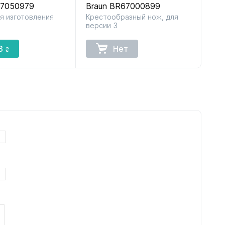
67050979
Braun BR67000899
я изготовления
Крестообразный нож, для
версии 3
8
Нет
₴