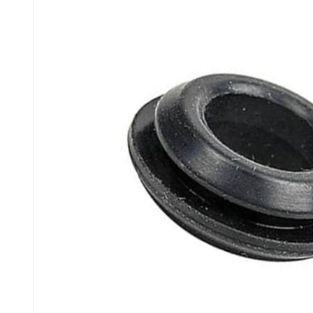
для кофемашин
для кухонных
и кофеварок
комбайнов
для
для тостеров
соковыжималок
и фритюрниц