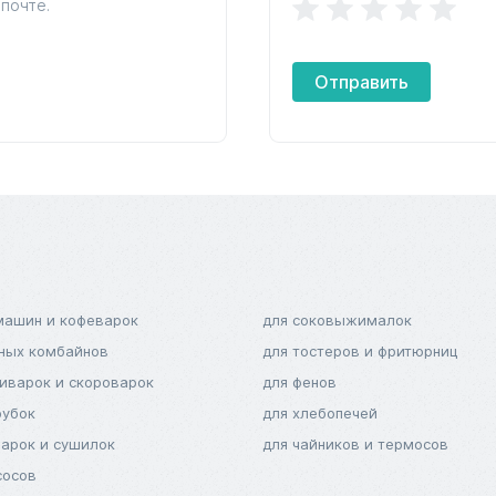
почте.
Отправить
машин и кофеварок
для соковыжималок
нных комбайнов
для тостеров и фритюрниц
тиварок и скороварок
для фенов
рубок
для хлебопечей
варок и сушилок
для чайников и термосов
сосов