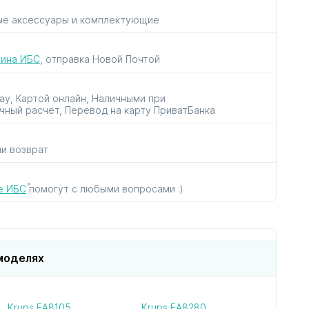
ые аксессуары и комплектующие
рок
для пылесосов
для утюгов
к
и парогенераторов
зина ИБС
, отправка Новой Почтой
Pay, Картой онлайн, Наличными при
чный расчет, Перевод на карту ПриватБанка
ли возврат
ов
в
е ИБС
помогут с любыми вопросами :)
моделях
Krups EA8105
Krups EA8280