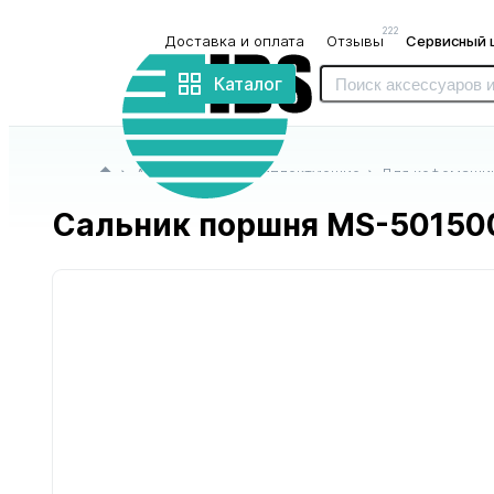
222
Доставка и оплата
Отзывы
Сервисный 
Интернет-
магазин
Каталог
«IBS»
Главная страница
Аксессуары и комплектующие
Для кофемашин
Сальник поршня MS-50150
для блендеров
для бритв
и миксеров
и триммеров