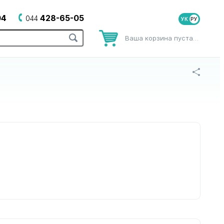
04
428-65-05
044
УК
Ваша корзина пуста…
оров
для зубных щеток
для йогуртниц