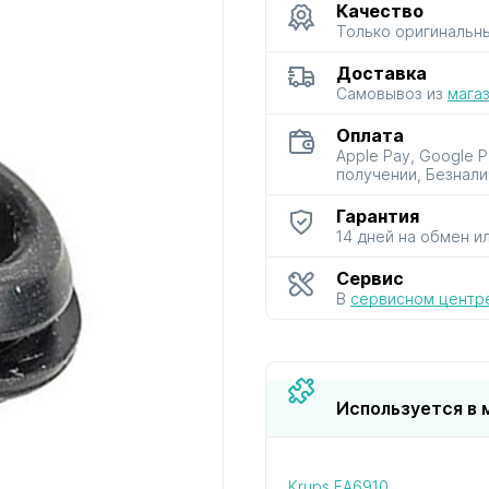
Качество
Только оригинальн
для мультиварок
для мясорубок
для парова
Доставка
и скороварок
и сушило
Самовывоз из
мага
Оплата
Apple Pay, Google 
получении, Безнали
Гарантия
14 дней на обмен и
для фенов
для хлебопечей
для чайник
и термосо
Сервис
В
сервисном центр
Используется в 
Krups EA6910