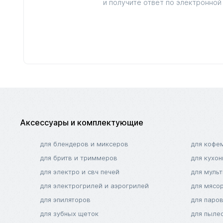
и получите ответ по электронной 
Аксессуары и комплектующие
для блендеров и миксеров
для кофе
для бритв и триммеров
для кухо
для электро и свч печей
для муль
для электрогрилей и аэрогрилей
для мясо
для эпиляторов
для паро
для зубных щеток
для пыле