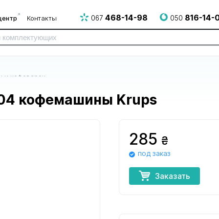
468-14-98
816-14-
центр
Контакты
067
050
 и кофеварок
04 кофемашины Krups
285
₴
под заказ
для электро
для электрогрилей
для эпилят
и СВЧ печей
и аэрогрилей
Заказать