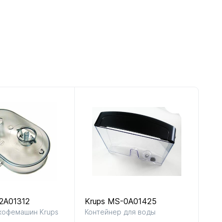
2A01312
Krups MS-0A01425
 кофемашин Krups
Контейнер для воды