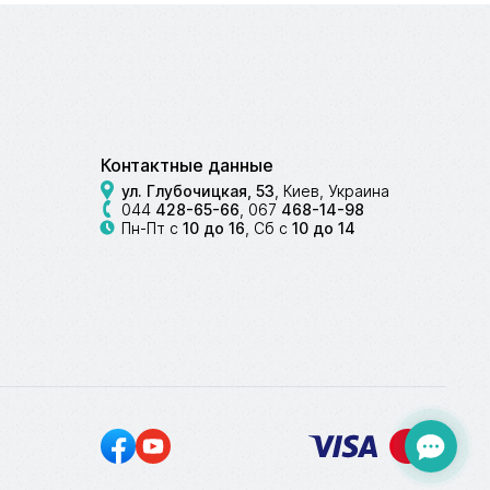
Контактные данные
ул. Глубочицкая, 53
, Киев, Украина
044
428-65-66
,
067
468-14-98
Пн-Пт с
10 до 16
, Сб с
10 до 14