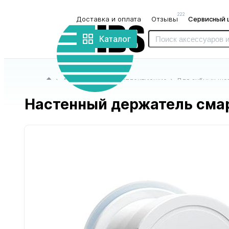
222
Доставка и оплата
Отзывы
Сервисный 
Интернет-
магазин
Каталог
«IBS»
Главная страница
Аксессуары и комплектующие
Для зубных ще
Настенный держатель смар
для блендеров
для бритв
и миксеров
и триммеров