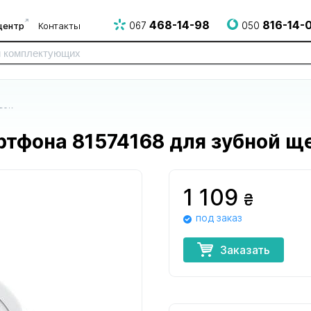
468-14-98
816-14-
центр
Контакты
067
050
ток
тфона 81574168 для зубной щ
1 109
₴
под заказ
для электро
для электрогрилей
для эпилят
и СВЧ печей
и аэрогрилей
Заказать