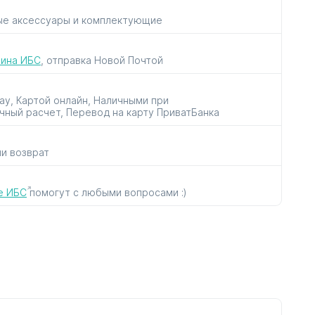
ые аксессуары и комплектующие
рок
для пылесосов
для утюгов
к
и парогенераторов
зина ИБС
, отправка Новой Почтой
Pay, Картой онлайн, Наличными при
чный расчет, Перевод на карту ПриватБанка
ли возврат
ов
в
е ИБС
помогут с любыми вопросами :)