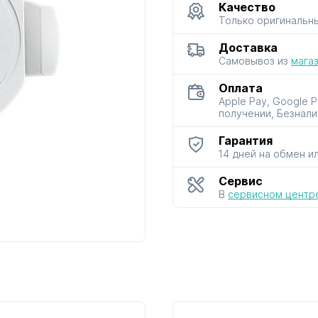
Качество
Только оригинальн
для мультиварок
для мясорубок
для парова
Доставка
и скороварок
и сушило
Самовывоз из
мага
Оплата
Apple Pay, Google 
получении, Безнали
Гарантия
14 дней на обмен и
для фенов
для хлебопечей
для чайник
и термосо
Сервис
В
сервисном центр