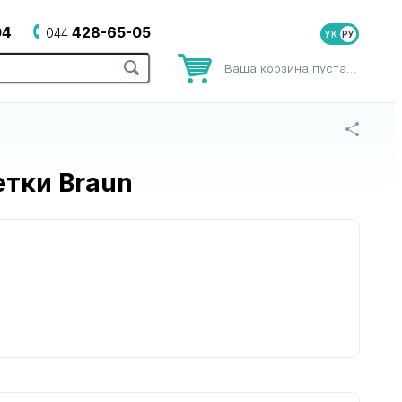
04
428-65-05
044
УК
Ваша корзина пуста…
етки Braun
оров
для зубных щеток
для йогуртниц