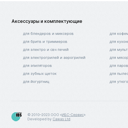
Аксессуары и комплектующие
для блендеров и миксеров
для кофе
для бритв и триммеров
для кухо
для электро и свч печей
для муль
для электрогрилей и аэрогрилей
для мясо
для эпиляторов
для паро
для зубных щеток
для пыле
для йогуртниц
для утюг
© 2010–2023 ООО «
ИБС-Сервис
».
Developed by
Cawas Ltd
.