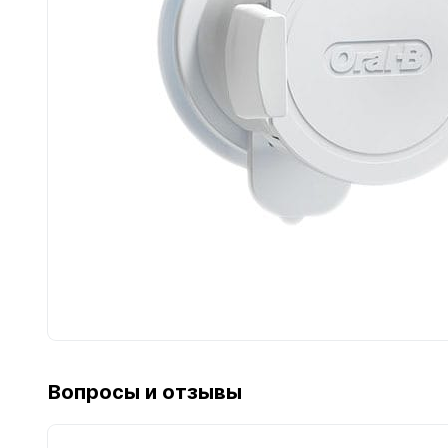
для кофемашин
для кухонных
и кофеварок
комбайнов
для
для тостеров
соковыжималок
и фритюрниц
Вопросы и отзывы