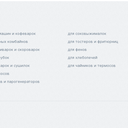
машин и кофеварок
для соковыжималок
нных комбайнов
для тостеров и фритюрниц
тиварок и скороварок
для фенов
рубок
для хлебопечей
варок и сушилок
для чайников и термосов
сосов
ов и парогенераторов