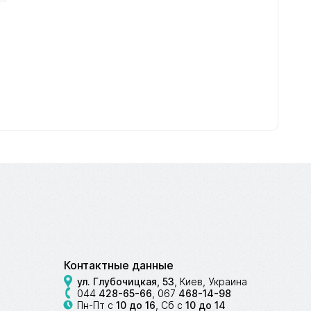
Контактные данные
ул. Глубочицкая, 53
, Киев, Украина
044
428-65-66
,
067
468-14-98
Пн-Пт с
10 до 16
, Сб с
10 до 14