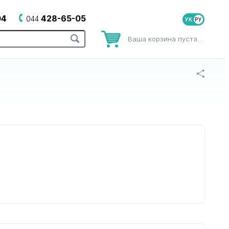
04
428-65-05
044
УК
Ваша корзина пуста…
оров
для зубных щеток
для йогуртниц