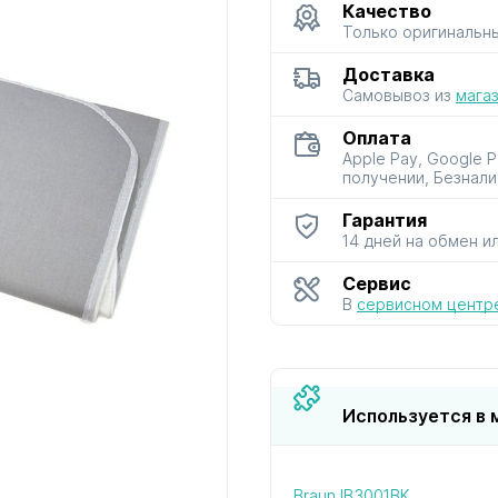
Качество
Только оригинальн
для мультиварок
для мясорубок
для парова
Доставка
и скороварок
и сушило
Самовывоз из
мага
Оплата
Apple Pay, Google 
получении, Безнали
Гарантия
14 дней на обмен и
для фенов
для хлебопечей
для чайник
и термосо
Сервис
В
сервисном центр
Используется в 
Braun IB3001BK