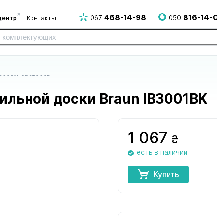
468-14-98
816-14-
центр
Контакты
067
050
парогенераторов
ильной доски Braun IB3001BK
1 067
₴
есть в наличии
для электро
для электрогрилей
для эпилят
и СВЧ печей
и аэрогрилей
Купить