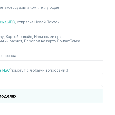
ые аксессуары и комплектующие
рок
для пылесосов
для утюгов
к
и парогенераторов
зина ИБС
, отправка Новой Почтой
Pay, Картой онлайн, Наличными при
чный расчет, Перевод на карту ПриватБанка
ли возврат
ов
в
е ИБС
помогут с любыми вопросами :)
моделях