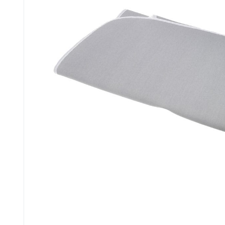
для кофемашин
для кухонных
и кофеварок
комбайнов
для
для тостеров
соковыжималок
и фритюрниц