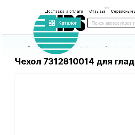
222
Доставка и оплата
Отзывы
Сервисный 
Интернет-
магазин
Каталог
«IBS»
Главная страница
Аксессуары и комплектующие
Для утюгов и 
Чехол 7312810014 для глад
для блендеров
для бритв
и миксеров
и триммеров