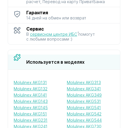
расчет, Перевод на карту ПриватБанка
Гарантия
14 дней на обмен или возврат
Сервис
В
сервисном центре ИБС
помогут
с любыми вопросами :)
Используется в моделях
Molulinex AKG131
Molulinex AKG313
Molulinex AKG132
Molulinex AKG341
Molulinex AKG141
Molulinex AKG349
Molulinex AKG143
Molulinex AKG531
Molulinex AKG145
Molulinex AKG541
Molulinex AKG151
Molulinex AKG542
Molulinex AKG231
Molulinex AKG544
Molulinex AKG241
Molulinex AKG730