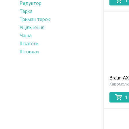
1
Редуктор
Терка
Тримач терок
Ущільнення
Чаша
Шпатель
Штовхач
Braun A
Кавомолк
1