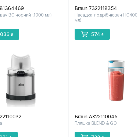
X81364469
Braun 7322118354
вач BC чорний (1000 мл)
Насадка-подрібнювач НС400
до мультиварок
до м’ясорубок
до парова
мл)
і скороварок
і сушарок
 036
574
₴
₴
до фенів
до хлібопічок
до чайник
і термосі
X22110032
Braun AX22110045
а
Пляшка BLEND & GO