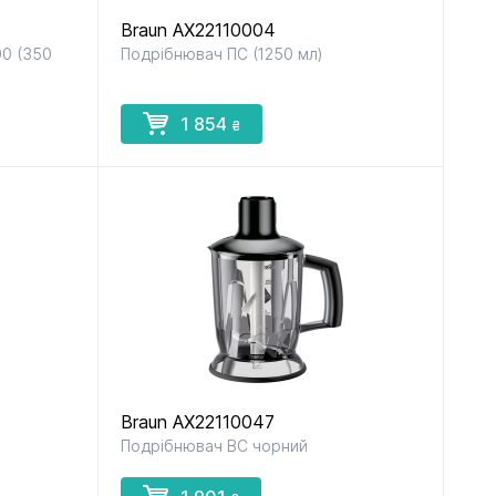
Braun AX22110004
0 (350
Подрібнювач ПС (1250 мл)
рок
до пилососів
до прасок
і парогенераторів
1 854
₴
ів
в
Braun AX22110047
Подрібнювач BC чорний