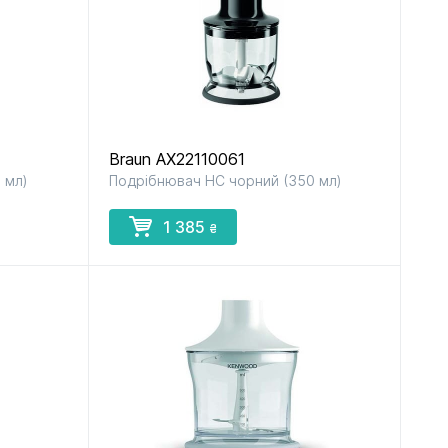
Braun AX22110061
 мл)
Подрібнювач НС чорний (350 мл)
1 385
₴