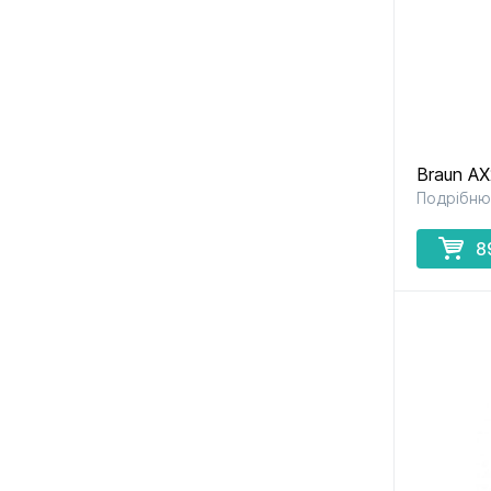
Braun A
Подрібню
8