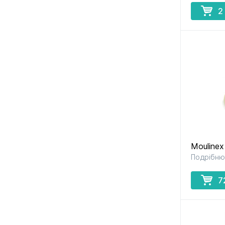
2
Mouline
Подрібню
7