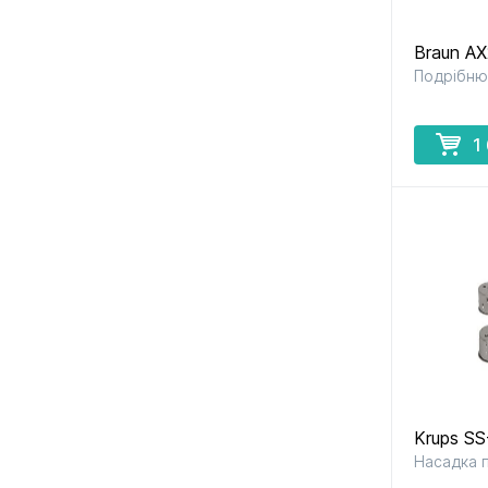
Braun A
Подрібню
1
Krups S
Насадка 