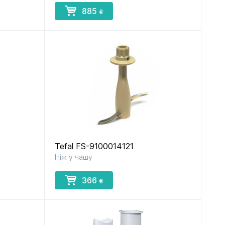
885
₴
Tefal FS-9100014121
Ніж у чашу
366
₴