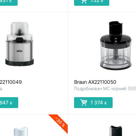
 931
732
₴
₴
X22110049
Braun AX22110050
а
Подрібнювач MC чорний (500
 647
1 374
₴
₴
−30 %