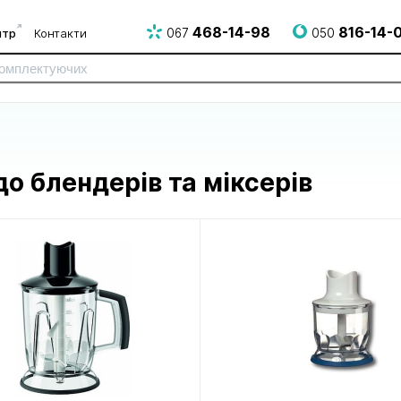
468-14-98
816-14-
нтр
Контакти
067
050
о блендерів та міксерів
до електро
до електрогрилів
до епілято
і НВЧ печей
і аерогрилів