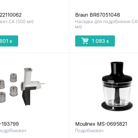
X22110062
Braun BR67051048
вач СА (500 мл)
Насадка для подрібнення CA
мл)
 601
1 083
₴
₴
S-193799
Moulinex MS-0695821
подрібнювач
Подрібнювач