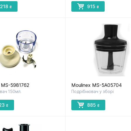
 218
915
₴
₴
x MS-5981762
Moulinex MS-5A05704
вач 150мл.
Подрібнювач у зборі
23
885
₴
₴