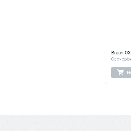
Braun 0
Овочерізк
Н