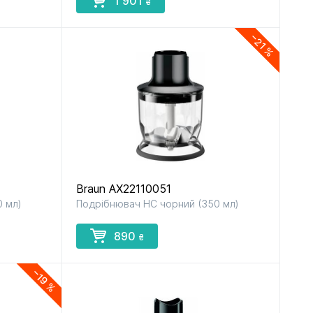
1 901
₴
−21 %
Braun AX22110051
 мл)
Подрібнювач НС чорний (350 мл)
890
₴
−19 %