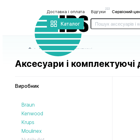
222
Доставка і оплата
Відгуки
Сервісний це
Інтернет-
магазин
Каталог
«IBS»
Головна сторінка
Аксесуари і комплектуючі
Аксесуари і комплектуючі д
Виробник
до блендерів
до бритв
Braun
і міксерів
і триммерів
Kenwood
Krups
Moulinex
Nutribullet