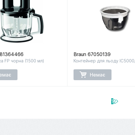
X81364466
Braun 67050139
а FP чорна (1500 мл)
Контейнер для льоду IC500
емає
Немає
1
2