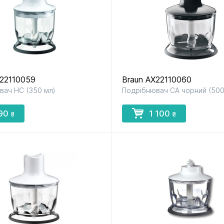
X22110059
Braun AX22110060
вач НС (350 мл)
Подрібнювач СА чорний (500
90
1 100
₴
₴