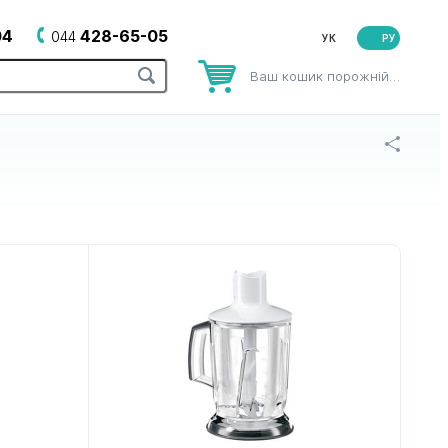
04
428-65-05
044
РУ
Ваш кошик порожній…
рів
до зубних щіток
до йогуртниць