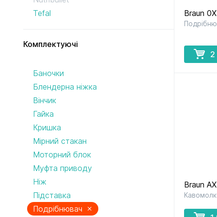
Tefal
Braun 0
Подрібню
до кавомашин
до кухонних
і кавоварок
комбайнів
Комплектуючі
2
Баночки
Блендерна ніжка
Вінчик
до соковитискачів
до тостерів
Гайка
і фритюрниць
Кришка
Мірний стакан
Моторний блок
Муфта приводу
Ніж
Braun A
Підставка
Кавомолк
×
Подрібнювач