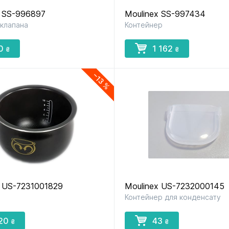
x SS-996897
Moulinex SS-997434
 клапана
Контейнер
до мультиварок
до м’ясорубок
до парова
і скороварок
і сушарок
0
1 162
₴
₴
−13 %
до фенів
до хлібопічок
до чайник
і термосі
x US-7231001829
Moulinex US-7232000145
Контейнер для конденсату
20
43
₴
₴