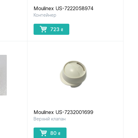
Moulinex US-7222058974
Контейнер
рок
до пилососів
до прасок
і парогенераторів
723
₴
ів
в
Moulinex US-7232001699
Верхній клапан
80
₴