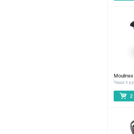
Moulinex
Чаша з р
2