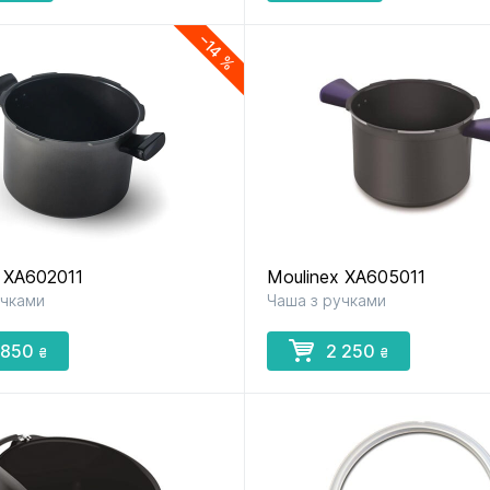
−14 %
 XA602011
Moulinex XA605011
учками
Чаша з ручками
 850
2 250
₴
₴