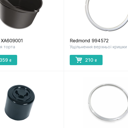
x XA609001
Redmond 994572
я торта
Ущільнення верхньої кришки
 359
210
₴
₴