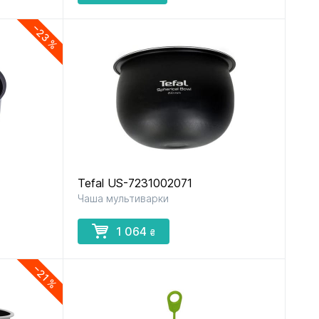
−23 %
Tefal US-7231002071
Чаша мультиварки
1 064
₴
−21 %