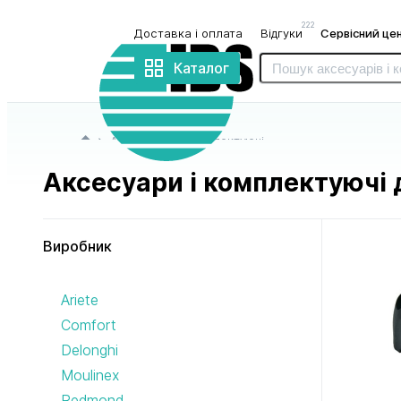
222
Доставка і оплата
Відгуки
Сервісний це
Інтернет-
магазин
Каталог
«IBS»
Головна сторінка
Аксесуари і комплектуючі
Аксесуари і комплектуючі 
Виробник
до блендерів
до бритв
Ariete
і міксерів
і триммерів
Comfort
Delonghi
Moulinex
Redmond