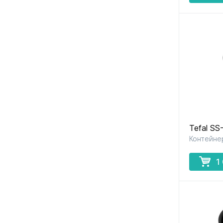
Tefal S
Контейне
1