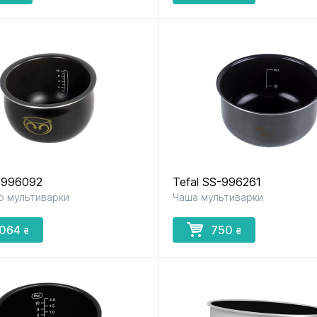
S-996092
Tefal SS-996261
р мультиварки
Чаша мультиварки
 064
750
₴
₴