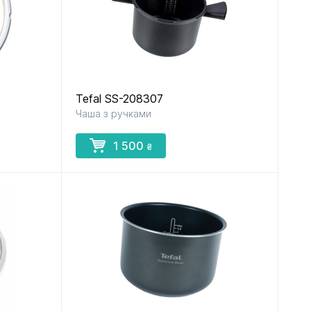
Tefal SS-208307
Чаша з ручками
1 500
₴