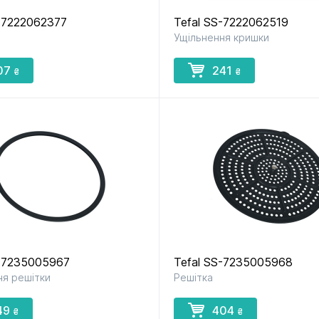
S-7222062377
Tefal SS-7222062519
Ущільнення кришки
07
241
₴
₴
S-7235005967
Tefal SS-7235005968
ня решітки
Решітка
49
404
₴
₴