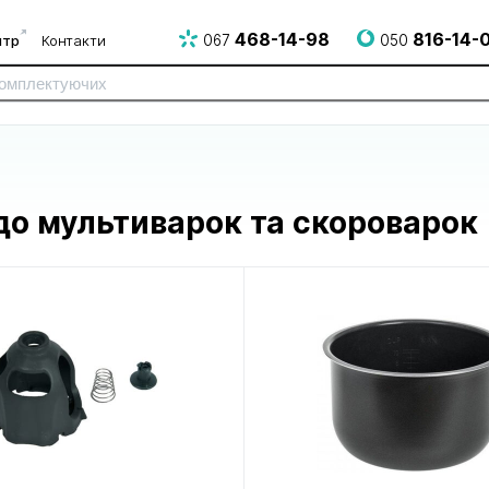
468-14-98
816-14-
нтр
Контакти
067
050
до мультиварок та скороварок
до електро
до електрогрилів
до епілято
і НВЧ печей
і аерогрилів