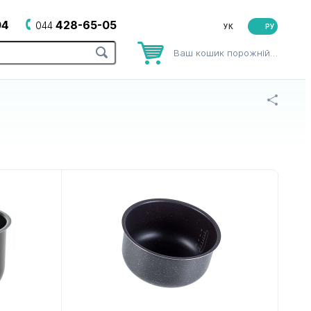
04
428-65-05
044
РУ
Ваш кошик порожній…
рів
до зубних щіток
до йогуртниць