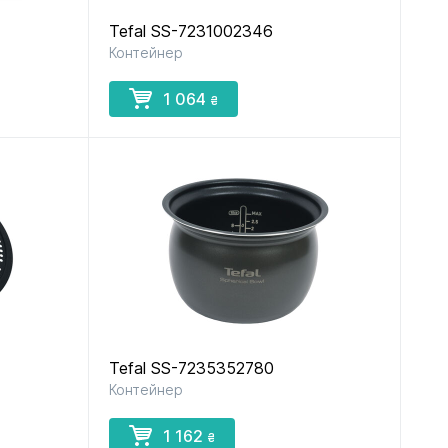
Tefal SS-7231002346
Контейнер
1 064
₴
Tefal SS-7235352780
Контейнер
1 162
₴