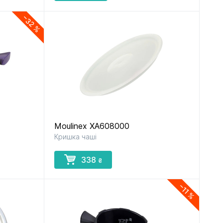
−32 %
Moulinex XA608000
Кришка чаші
338
₴
−11 %