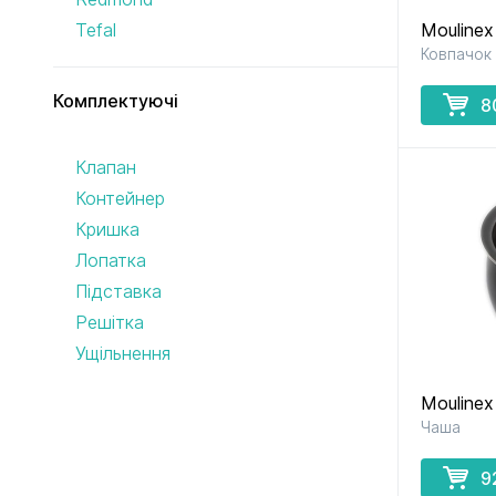
Tefal
Mouline
Ковпачок
до кавомашин
до кухонних
і кавоварок
комбайнів
Комплектуючі
8
Клапан
Контейнер
Кришка
до соковитискачів
до тостерів
Лопатка
і фритюрниць
Підставка
Решітка
Ущільнення
Mouline
Чаша
9