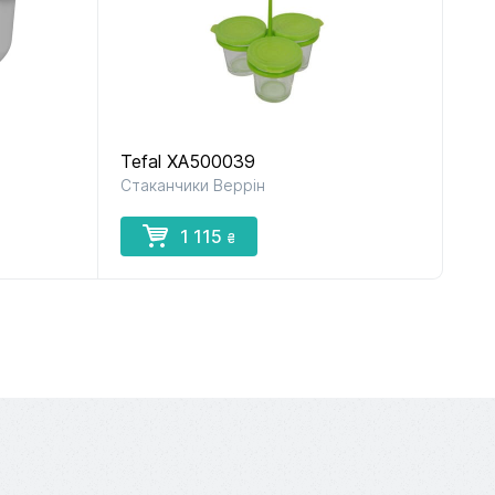
Tefal XA500039
Стаканчики Веррін
1 115
₴