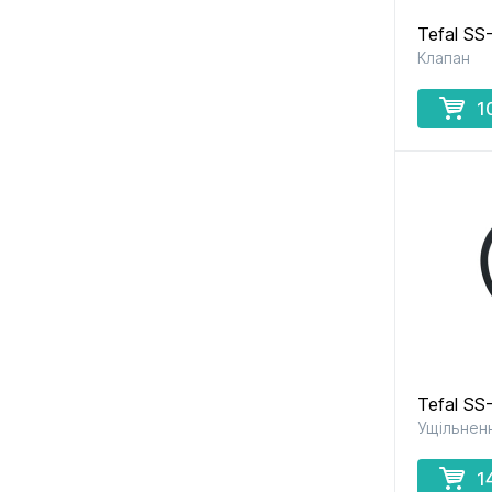
Tefal S
Клапан
1
Tefal S
Ущільнен
1