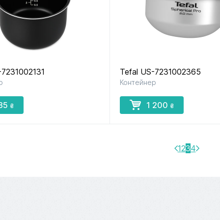
-7231002131
Tefal US-7231002365
р
Контейнер
85
1 200
₴
₴
1
2
3
4