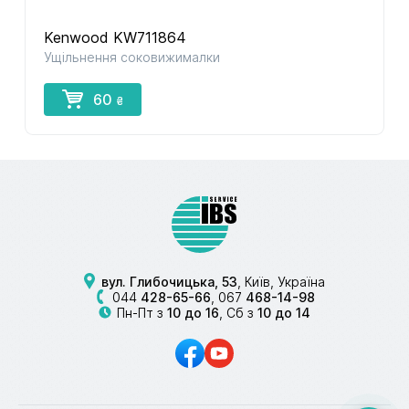
Kenwood KW711864
Ущільнення соковижималки
60
₴
вул. Глибочицька, 53
, Київ, Україна
044
428-65-66
,
067
468-14-98
Пн-Пт з
10 до 16
, Сб з
10 до 14