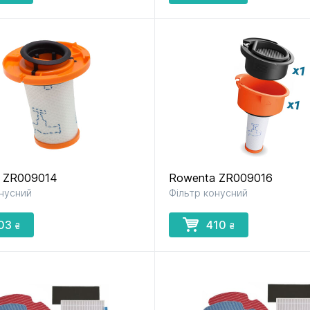
 ZR009014
Rowenta ZR009016
онусний
Фільтр конусний
03
410
₴
₴