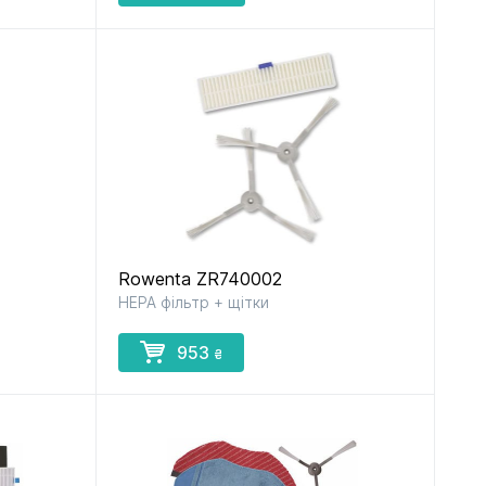
Rowenta ZR740002
HEPA фільтр + щітки
953
₴