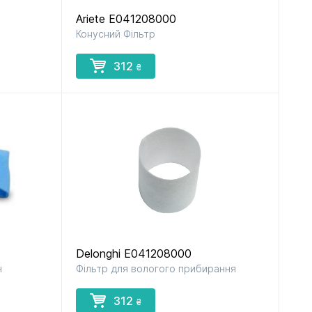
Ariete E041208000
Конусний Фільтр
рок
до пилососів
до прасок
і парогенераторів
312
₴
ів
в
Delonghi E041208000
н
Фільтр для вологого прибирання
312
₴