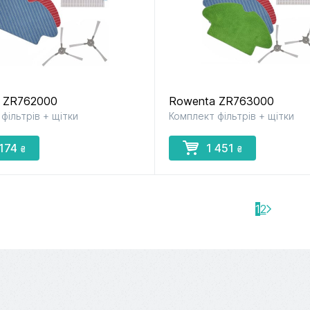
 ZR762000
Rowenta ZR763000
фільтрів + щітки
Комплект фільтрів + щітки
 174
1 451
₴
₴
1
2