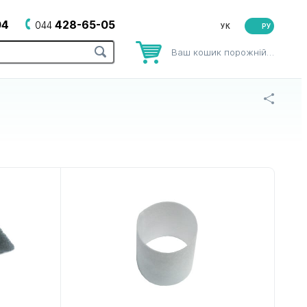
04
428-65-05
044
РУ
Ваш кошик порожній…
рів
до зубних щіток
до йогуртниць