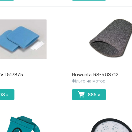
i VT517875
Rowenta RS-RU3712
Фільтр на мотор
08
885
₴
₴