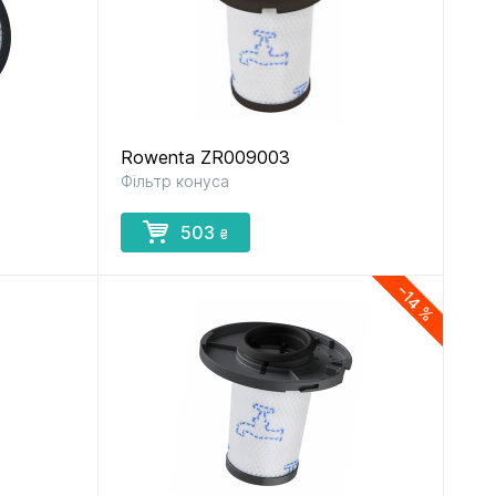
Rowenta ZR009003
Фільтр конуса
503
₴
−14 %