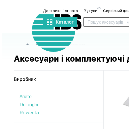
222
Доставка і оплата
Відгуки
Сервісний це
Інтернет-
магазин
Каталог
«IBS»
Головна сторінка
Аксесуари і комплектуючі
Аксесуари і комплектуючі 
Виробник
до блендерів
до бритв
Ariete
і міксерів
і триммерів
Delonghi
Rowenta