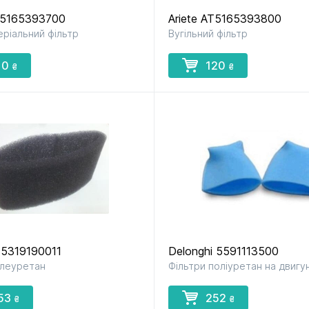
AT5165393700
Ariete AT5165393800
еріальний фільтр
Вугільний фільтр
до мультиварок
до м’ясорубок
до парова
і скороварок
і сушарок
10
120
₴
₴
до фенів
до хлібопічок
до чайник
і термосі
 5319190011
Delonghi 5591113500
олеуретан
Фільтри поліуретан на двигу
53
252
₴
₴