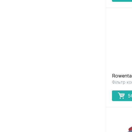
Rowenta
Фільтр к
5