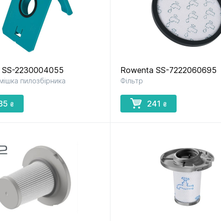
 SS-2230004055
Rowenta SS-7222060695
мішка пилозбірника
Фільтр
85
241
₴
₴