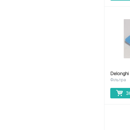
Delongh
Фільтра
3