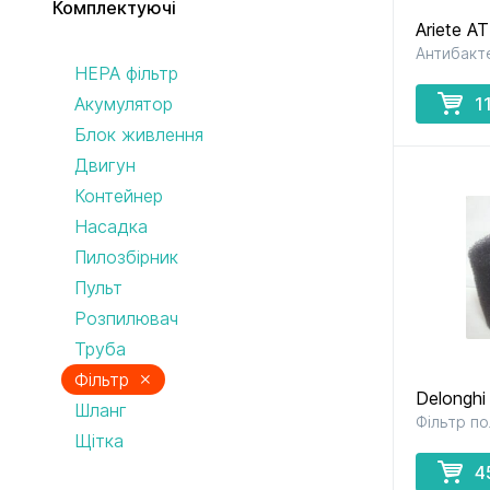
Комплектуючі
Ariete 
Антибакт
до кавомашин
до кухонних
HEPA фільтр
і кавоварок
комбайнів
Акумулятор
1
Блок живлення
Двигун
Контейнер
Насадка
до соковитискачів
до тостерів
Пилозбірник
і фритюрниць
Пульт
Розпилювач
Труба
×
Фільтр
Delonghi
Шланг
Фільтр п
Щітка
4