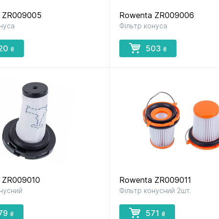
 ZR009005
Rowenta ZR009006
нуса
Фільтр конуса
20
503
₴
₴
 ZR009010
Rowenta ZR009011
онусний
Фільтр конусний 2шт.
79
571
₴
₴