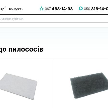
468-14-98
816-14-
нтр
Контакти
067
050
до пилососів
до електро
до електрогрилів
до епілято
і НВЧ печей
і аерогрилів