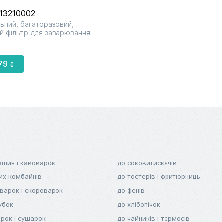
X13210002
ьний, багаторазовий,
до мультиварок
до м’ясорубок
до парова
й фільтр для заварювання
і скороварок
і сушарок
79
₴
до фенів
до хлібопічок
до чайник
і термосі
ашин і кавоварок
до соковитискачів
их комбайнів
до тостерів і фритюрниць
варок і скороварок
до фенів
убок
до хлібопічок
рок і сушарок
до чайників і термосів