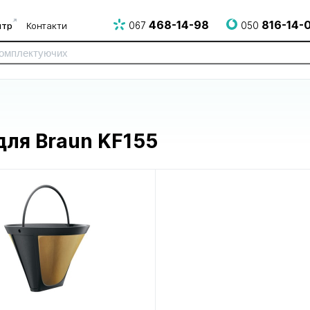
468-14-98
816-14-
нтр
Контакти
067
050
для Braun KF155
до електро
до електрогрилів
до епілято
і НВЧ печей
і аерогрилів