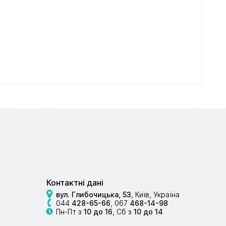
рок
до пилососів
до прасок
і парогенераторів
ів
в
Контактні дані
вул. Глибочицька, 53
, Київ, Україна
044
428-65-66
,
067
468-14-98
Пн-Пт з
10 до 16
, Сб з
10 до 14