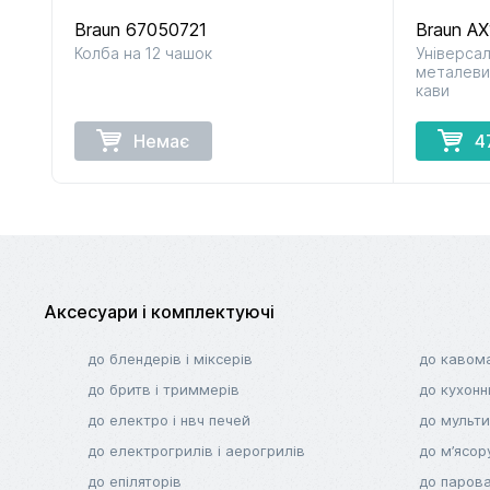
Braun 67050721
Braun A
Колба на 12 чашок
Універсал
до кавомашин
до кухонних
металеви
і кавоварок
комбайнів
кави
Немає
4
до соковитискачів
до тостерів
і фритюрниць
Аксесуари і комплектуючі
до блендерів і міксерів
до кавом
до бритв і триммерів
до кухонн
до електро і нвч печей
до мульти
до електрогрилів і аерогрилів
до м’ясор
до епіляторів
до парова