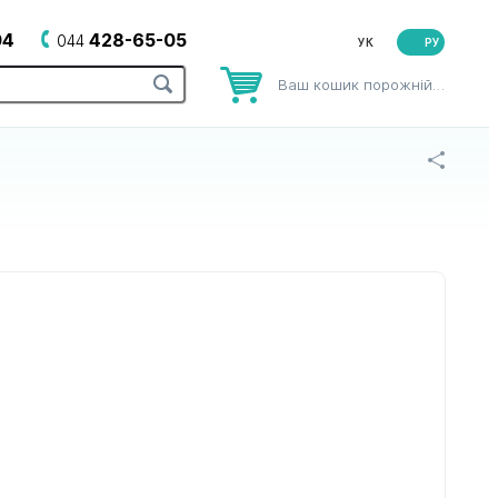
04
428-65-05
044
РУ
Ваш кошик порожній…
рів
до зубних щіток
до йогуртниць