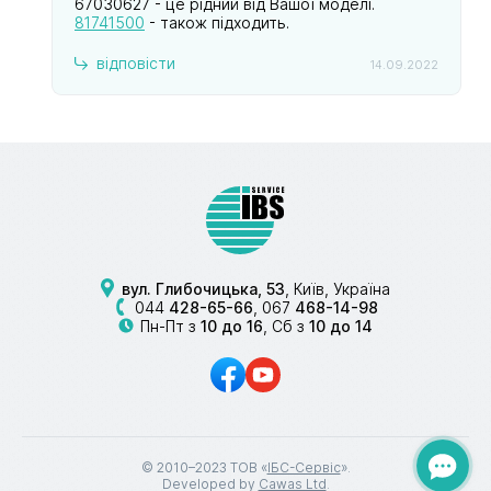
67030627 - це рідний від Вашої моделі.
81741500
- також підходить.
відповісти
14.09.2022
вул. Глибочицька, 53
, Київ, Україна
044
428-65-66
,
067
468-14-98
Пн-Пт з
10 до 16
, Сб з
10 до 14
© 2010–2023 ТОВ «
ІБС-Сервіс
».
Developed by
Cawas Ltd
.