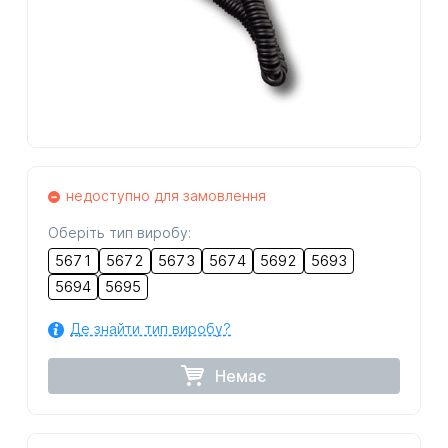
недоступно для замовлення
Оберіть тип виробу:
5671
5672
5673
5674
5692
5693
5694
5695
Де знайти тип виробу?
Немає