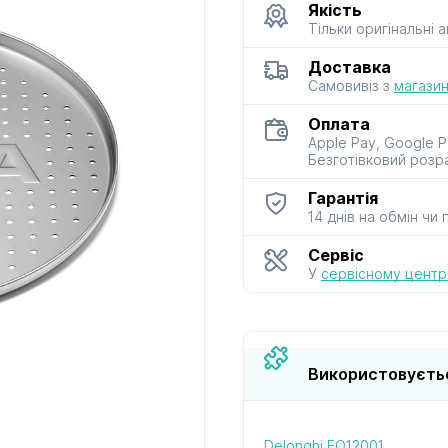
Якість
Тільки оригінальні 
до мультиварок
до м’ясорубок
до парова
Доставка
і скороварок
і сушарок
Самовивіз з
магазин
Оплата
Apple Pay, Google P
Безготівковий розр
Гарантія
14 днів на обмін чи
до фенів
до хлібопічок
до чайник
і термосі
Сервіс
У
сервісному центрі
Використовуєть
Delonghi EO12001