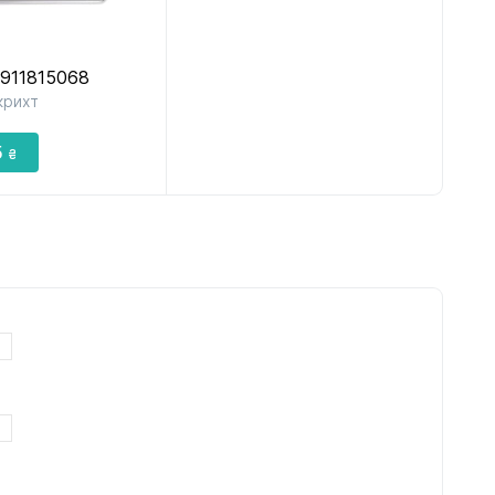
6911815068
крихт
5
₴