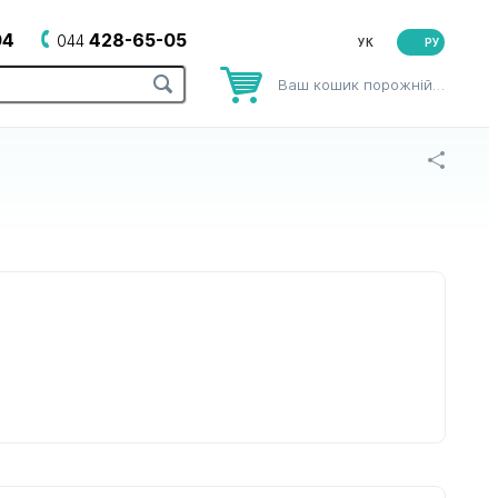
04
428-65-05
044
РУ
Ваш кошик порожній…
рів
до зубних щіток
до йогуртниць