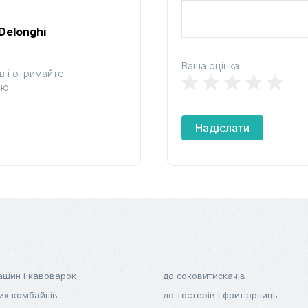
Delonghi
Ваша оцінка
в і отримайте
ою.
Надіслати
ашин і кавоварок
до соковитискачів
их комбайнів
до тостерів і фритюрниць