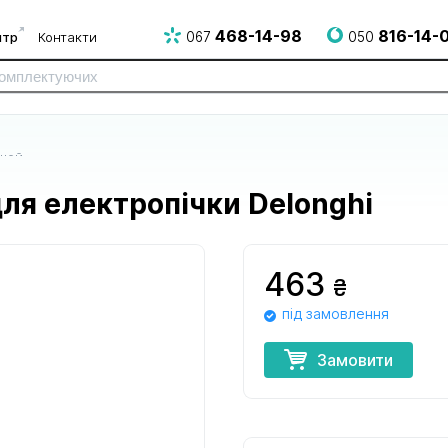
468-14-98
816-14-
нтр
Контакти
067
050
ечей
для електропічки Delonghi
463
₴
під замовлення
до електро
до електрогрилів
до епілято
і НВЧ печей
і аерогрилів
Замовити