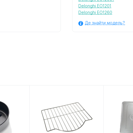
Delonghi EO1201
Delonghi EO1260
Де знайти модель?