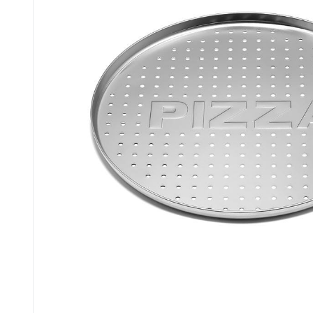
до кавомашин
до кухонних
і кавоварок
комбайнів
до соковитискачів
до тостерів
і фритюрниць