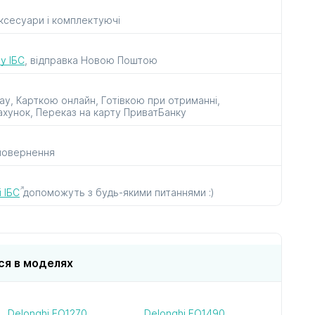
аксесуари і комплектуючі
рок
до пилососів
до прасок
і парогенераторів
у ІБС
, відправка Новою Поштою
ay, Карткою онлайн, Готівкою при отриманні,
ахунок, Переказ на карту ПриватБанку
 повернення
ів
в
 ІБС
допоможуть з будь-якими питаннями :)
ся в моделях
Delonghi EO1270
Delonghi EO1490