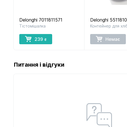
Delonghi 7011811571
Delonghi 551181
Тістомішалка
Контейнер для хлі
239
Немає
₴
Питання і відгуки