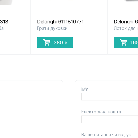
0318
Delonghi 6111810771
Delonghi 
ба
Ґрати духовки
Лоток для 
380
16
₴
Ім’я
Електронна пошта
Ваше питання чи відгук