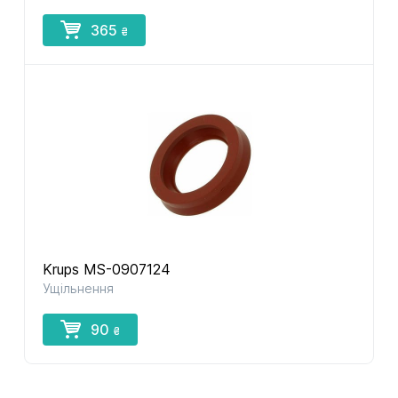
365
₴
Krups MS-0907124
Ущільнення
90
₴