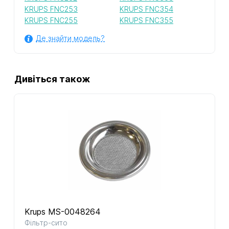
KRUPS FNC253
KRUPS FNC354
KRUPS FNC255
KRUPS FNC355
Де знайти модель?
Дивіться також
Krups MS-0048264
Фільтр-сито