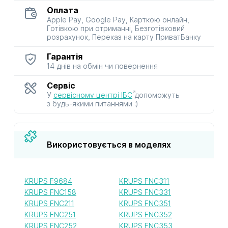
Оплата
Apple Pay, Google Pay, Карткою онлайн,
Готівкою при отриманні, Безготівковий
розрахунок, Переказ на карту ПриватБанку
Гарантія
14 днів на обмін чи повернення
Сервіс
У
сервісному центрі ІБС
допоможуть
з будь-якими питаннями :)
Використовується в моделях
KRUPS F9684
KRUPS FNC311
KRUPS FNC158
KRUPS FNC331
KRUPS FNC211
KRUPS FNC351
KRUPS FNC251
KRUPS FNC352
KRUPS FNC252
KRUPS FNC353