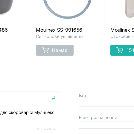
486
Moulinex SS-991656
Moulinex 
Силіконове ущільнення
Стоковий 
Немає
15
Ім’я
#
 для скороварки Мулинекс
Електронна пошта
21.02.2016