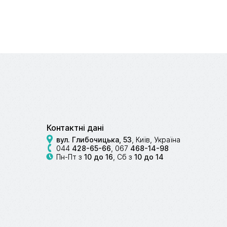
Контактні дані
вул. Глибочицька, 53
, Київ, Україна
044
428-65-66
,
067
468-14-98
Пн-Пт з
10 до 16
, Сб з
10 до 14