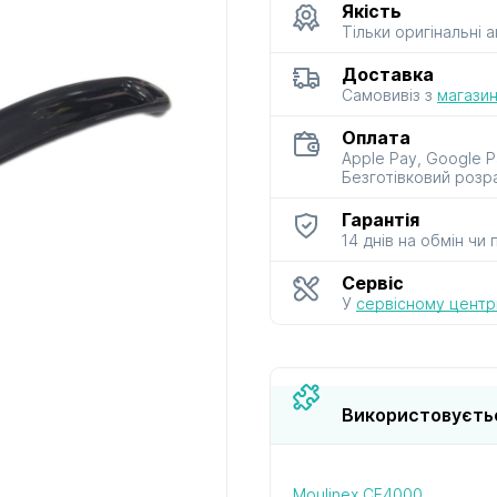
Якість
Тільки оригінальні 
до мультиварок
до м’ясорубок
до парова
Доставка
і скороварок
і сушарок
Самовивіз з
магазин
Оплата
Apple Pay, Google P
Безготівковий розр
Гарантія
14 днів на обмін чи
до фенів
до хлібопічок
до чайник
і термосі
Сервіс
У
сервісному центрі
Використовуєть
Moulinex CE4000