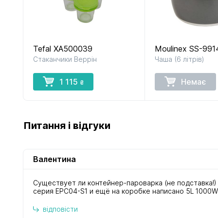
Tefal XA500039
Moulinex SS-991
Стаканчики Веррін
Чаша (6 літрів)
1 115
Немає
₴
Питання і відгуки
Валентина
Существует ли контейнер-пароварка (не подставка!)
серия EPC04-S1 и ещё на коробке написано 5L 1000W
відповісти