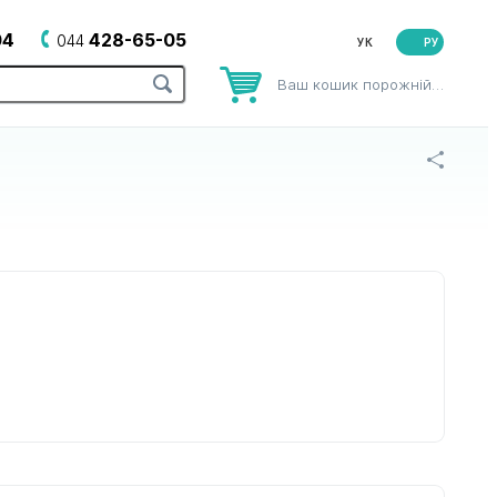
04
428-65-05
044
РУ
Ваш кошик порожній…
рів
до зубних щіток
до йогуртниць