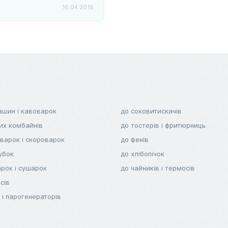
16.04.2018
ашин і кавоварок
до соковитискачів
их комбайнів
до тостерів і фритюрниць
варок і скороварок
до фенів
убок
до хлібопічок
рок і сушарок
до чайників і термосів
сів
 і парогенераторів