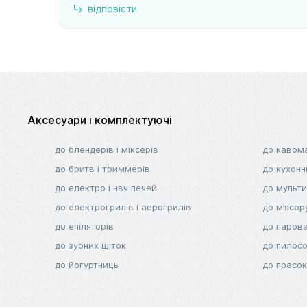
відповісти
Аксесуари і комплектуючі
до блендерів і міксерів
до кавом
до бритв і триммерів
до кухонн
до електро і нвч печей
до мульти
до електрогрилів і аерогрилів
до м’ясор
до епіляторів
до парова
до зубних щіток
до пилосо
до йогуртниць
до прасок