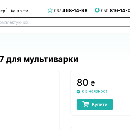
468-14-98
816-14-
нтр
Контакти
067
050
короварок
7 для мультиварки
80
₴
є в наявності
до електро
до електрогрилів
до епілято
і НВЧ печей
і аерогрилів
Купити