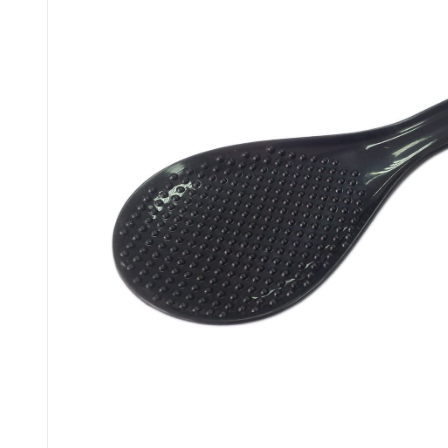
до кавомашин
до кухонних
і кавоварок
комбайнів
до соковитискачів
до тостерів
і фритюрниць