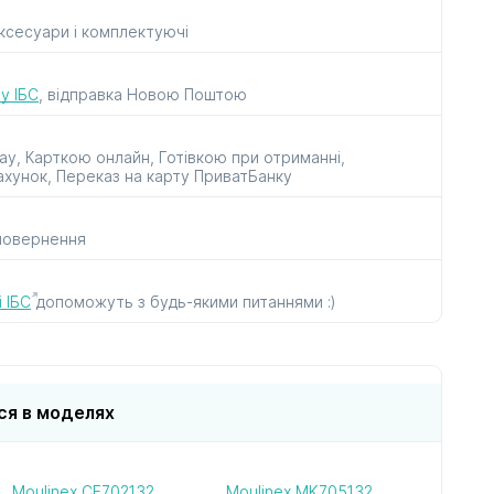
аксесуари і комплектуючі
рок
до пилососів
до прасок
і парогенераторів
у ІБС
, відправка Новою Поштою
ay, Карткою онлайн, Готівкою при отриманні,
ахунок, Переказ на карту ПриватБанку
 повернення
ів
в
 ІБС
допоможуть з будь-якими питаннями :)
ся в моделях
Moulinex CE702132
Moulinex MK705132