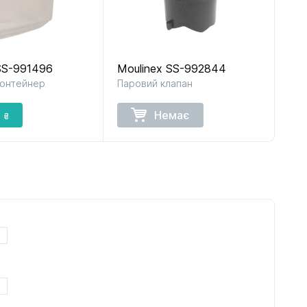
SS-991496
Moulinex SS-992844
контейнер
Паровий клапан
1
Немає
₴