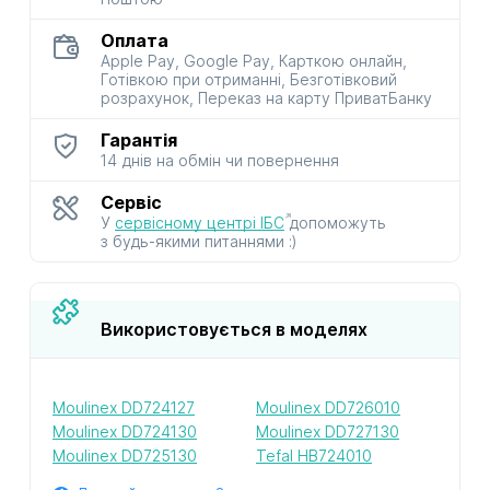
Оплата
Apple Pay, Google Pay, Карткою онлайн,
Готівкою при отриманні, Безготівковий
розрахунок, Переказ на карту ПриватБанку
Гарантія
14 днів на обмін чи повернення
Сервіс
У
сервісному центрі ІБС
допоможуть
з будь-якими питаннями :)
Використовується в моделях
Moulinex DD724127
Moulinex DD726010
Moulinex DD724130
Moulinex DD727130
Moulinex DD725130
Tefal HB724010