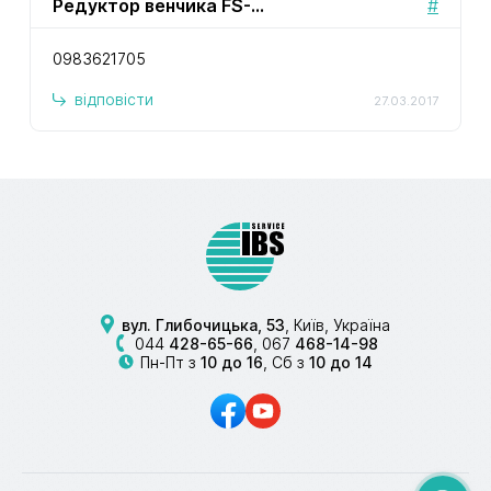
Редуктор венчика FS-9100014118 для блендера Moulinex
#
0983621705
відповісти
27.03.2017
вул. Глибочицька, 53
, Київ, Україна
044
428-65-66
,
067
468-14-98
Пн-Пт з
10 до 16
, Сб з
10 до 14