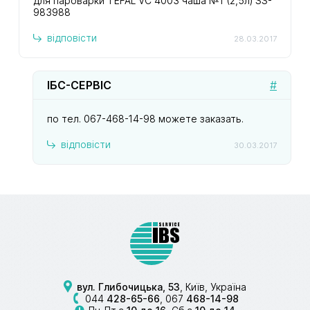
для пароварки TEFAL VC 4003 чаша №1 (2,5л) SS-
983988
відповісти
28.03.2017
ІБС-СЕРВІС
#
по тел. 067-468-14-98 можете заказать.
відповісти
30.03.2017
вул. Глибочицька, 53
, Київ, Україна
044
428-65-66
,
067
468-14-98