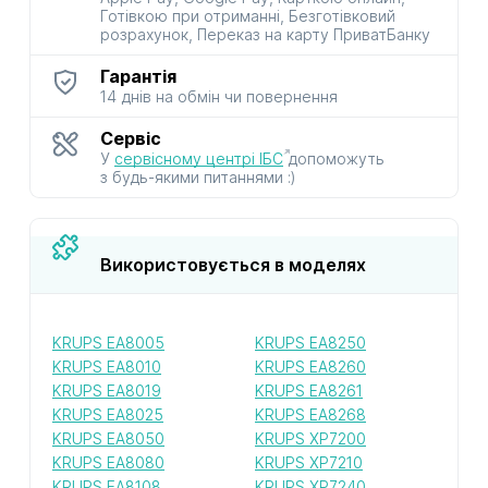
Готівкою при отриманні, Безготівковий
розрахунок, Переказ на карту ПриватБанку
Гарантія
14 днів на обмін чи повернення
Сервіс
У
сервісному центрі ІБС
допоможуть
з будь-якими питаннями :)
Використовується в моделях
KRUPS EA8005
KRUPS EA8250
KRUPS EA8010
KRUPS EA8260
KRUPS EA8019
KRUPS EA8261
KRUPS EA8025
KRUPS EA8268
KRUPS EA8050
KRUPS XP7200
KRUPS EA8080
KRUPS XP7210
KRUPS EA8108
KRUPS XP7240