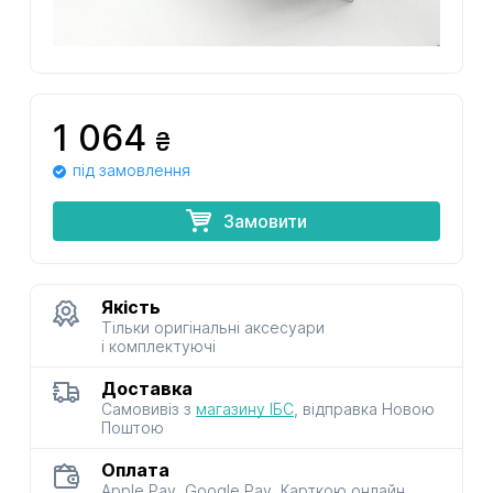
1 064
₴
під замовлення
Замовити
Якість
Тільки оригінальні аксесуари
і комплектуючі
Доставка
Самовивіз з
магазину ІБС
, відправка Новою
Поштою
Оплата
Apple Pay, Google Pay, Карткою онлайн,