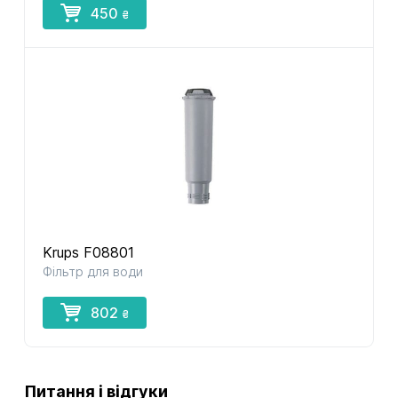
450
₴
Krups F08801
Фільтр для води
802
₴
Питання і відгуки