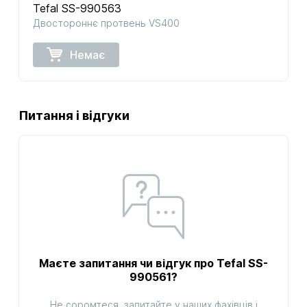
Tefal SS-990563
Двостороннє протвень VS400
Немає
Питання і відгуки
Маєте запитання чи відгук про Tefal SS-
990561?
Не соромтеся, запитайте у наших фахівців і