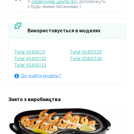
У
сервісному центрі ІБС
допоможуть
з будь-якими питаннями :)
Використовується в моделях
Tefal VS400131
Tefal VS400135
Tefal VS400132
Tefal VS400136
Tefal VS400133
Де знайти модель?
Знято з виробництва