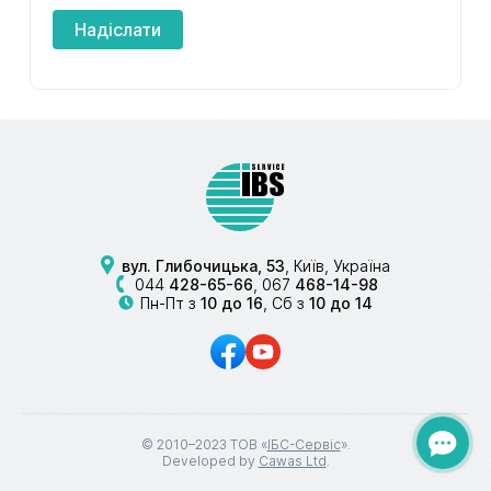
Надіслати
вул. Глибочицька, 53
, Київ, Україна
044
428-65-66
,
067
468-14-98
Пн-Пт з
10 до 16
, Сб з
10 до 14
© 2010–2023 ТОВ «
ІБС-Сервіс
».
Developed by
Cawas Ltd
.