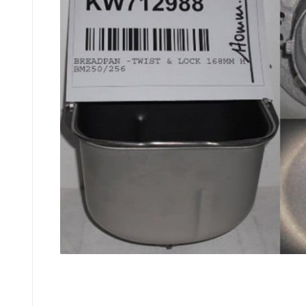
до кавомашин
до кухонних
і кавоварок
комбайнів
до соковитискачів
до тостерів
і фритюрниць