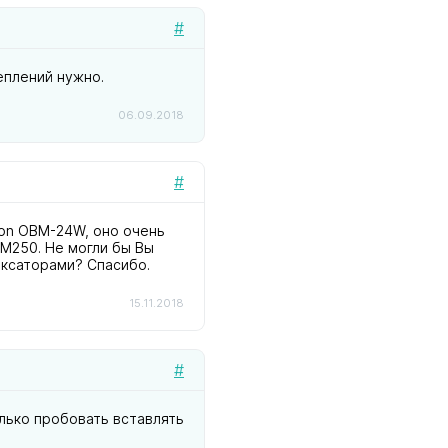
#
еплений нужно.
06.09.2018
#
ion OBM-24W, оно очень
M250. Не могли бы Вы
иксаторами? Спасибо.
15.11.2018
#
олько пробовать вставлять