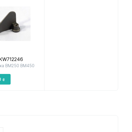
KW712246
лка BM250 BM450
0
₴