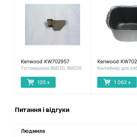
Kenwood KW702957
Kenwood KW70
Тістомішалка BM250, BM256
Контейнер для хл
125
1 062
₴
₴
Питання і відгуки
Людмила