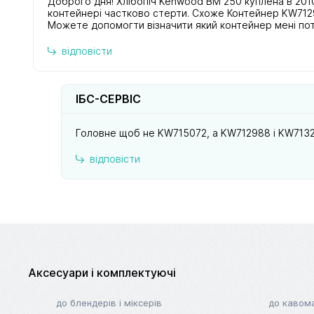
Доброго дня! Хлібопіч Kenwood BM 250 куплена в 2010
контейнері частково стерти. Схоже Контейнер KW712
Можете допомогти візначити який контейнер мені по
відповісти
ІБС-СЕРВІС
Головне щоб не KW715072, а KW712988 і KW71320
відповісти
Аксесуари і комплектуючі
до блендерів і міксерів
до кавом