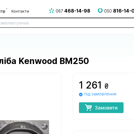
468-14-98
816-14-
нтр
Контакти
067
050
ліба Kenwood BM250
1 261
₴
під замовлення
до електро
до електрогрилів
до епілято
і НВЧ печей
і аерогрилів
Замовити