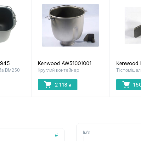
2945
Kenwood AW51001001
Kenwood 
іба BM250
Круглий контейнер
Тістоміша
2 118
15
₴
Ім’я
#