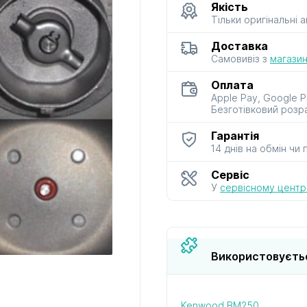
Якість
Тільки оригінальні 
до мультиварок
до м’ясорубок
до парова
Доставка
і скороварок
і сушарок
Самовивіз з
магазин
Оплата
Apple Pay, Google P
Безготівковий розр
Гарантія
14 днів на обмін чи
до фенів
до хлібопічок
до чайник
і термосі
Сервіс
У
сервісному центрі
Використовуєть
Kenwood BM250