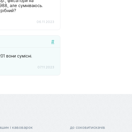
р., фіксатори на
988, але сумніваюсь.
трібний?
06.11.2023
#
1 вони сумісні.
07.11.2023
ашин і кавоварок
до соковитискачів