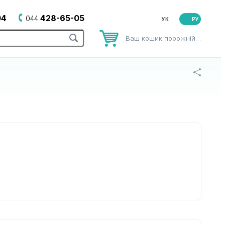
04
428-65-05
044
РУ
Ваш кошик порожній…
рів
до зубних щіток
до йогуртниць