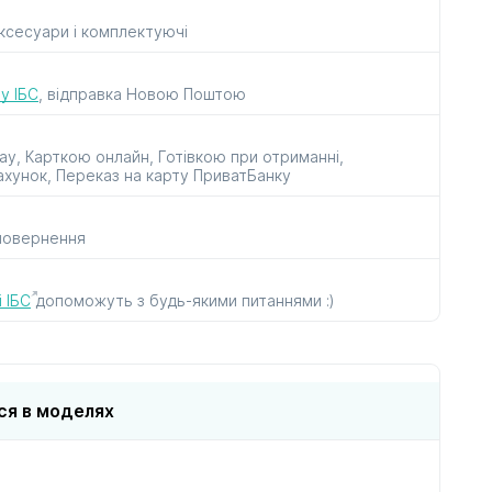
аксесуари і комплектуючі
рок
до пилососів
до прасок
і парогенераторів
у ІБС
, відправка Новою Поштою
ay, Карткою онлайн, Готівкою при отриманні,
ахунок, Переказ на карту ПриватБанку
 повернення
ів
в
 ІБС
допоможуть з будь-якими питаннями :)
ся в моделях