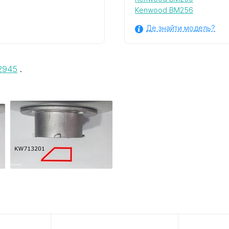
Kenwood BM256
Де знайти модель?
2945
.