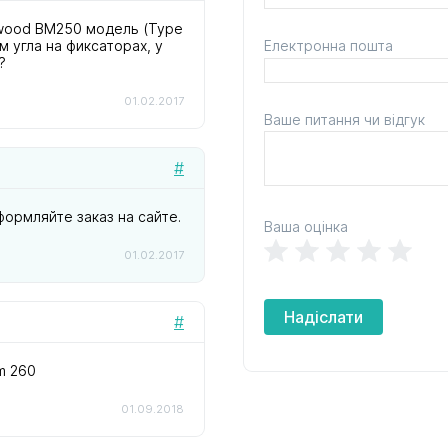
nwood BM250 модель (Type
м угла на фиксаторах, у
Електронна пошта
?
01.02.2017
Ваше питання чи відгук
#
ормляйте заказ на сайте.
Ваша оцінка
01.02.2017
Надіслати
#
m 260
01.09.2018