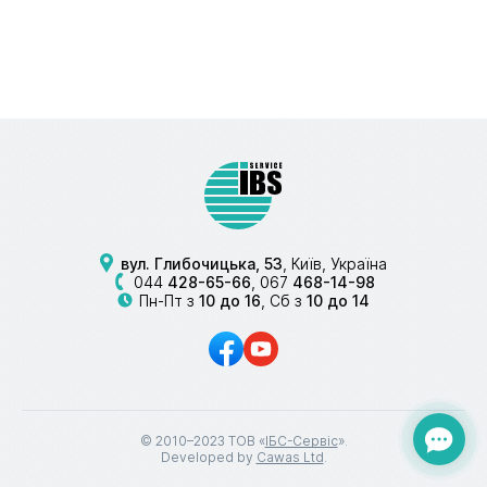
вул. Глибочицька, 53
, Київ, Україна
044
428-65-66
,
067
468-14-98
Пн-Пт з
10 до 16
, Сб з
10 до 14
© 2010–2023 ТОВ «
ІБС-Сервіс
».
Developed by
Cawas Ltd
.