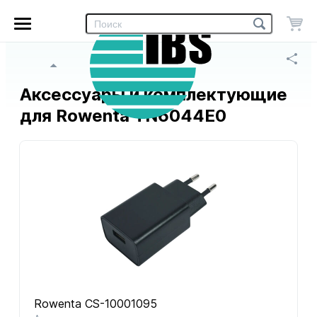
Главное
Интернет
меню
магазин
«IBS»
Главная страница
Аксессуары и комплектующие
для Rowenta TN6044E0
Rowenta CS-10001095