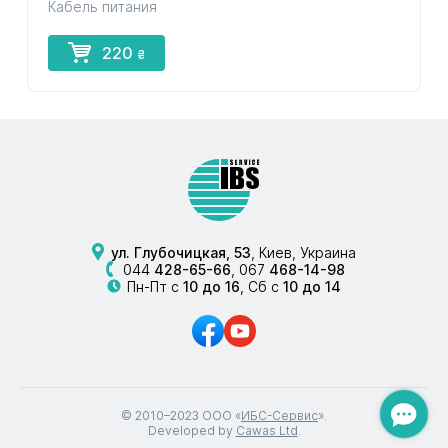
Кабель питания
220
₴
ул. Глубочицкая, 53
, Киев, Украина
044
428-65-66
,
067
468-14-98
Пн-Пт с
10 до 16
, Сб с
10 до 14
© 2010–2023 ООО «
ИБС-Сервис
».
Developed by
Cawas Ltd
.