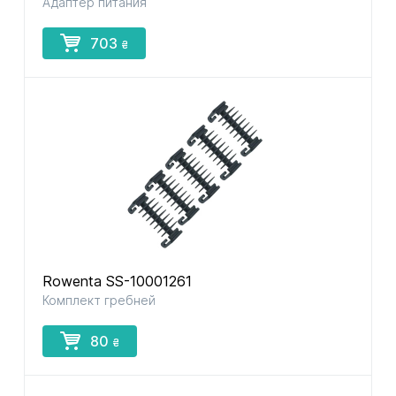
Адаптер питания
703
₴
Rowenta SS-10001261
Комплект гребней
80
₴