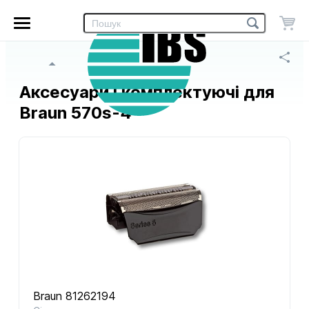
Головне
Інтернет-
меню
магазин
«IBS»
Головна сторінка
Аксесуари і комплектуючі для
Braun 570s-4
Braun 81262194