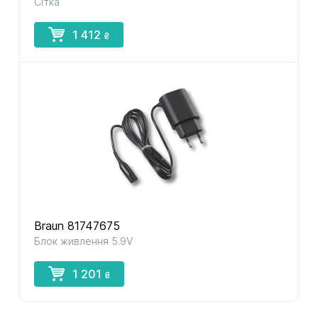
Сітка
1 412
₴
Braun 81747675
Блок живлення 5.9V
1 201
₴