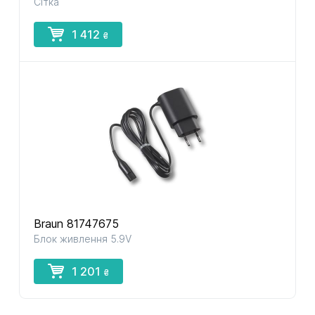
Сітка
1 412
₴
Braun 81747675
Блок живлення 5.9V
1 201
₴