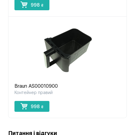
998
₴
Braun AS00010900
Контейнер правий
998
₴
Питання і відгуки