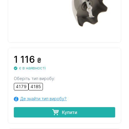
1 116
₴
є в наявності
Оберіть тип виробу:
4179
4185
Де знайти тип виробу?
Купити