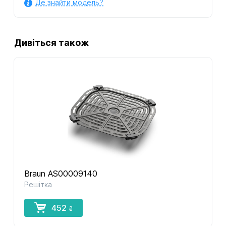
Де знайти модель?
Дивіться також
Braun AS00009140
Решітка
452
₴