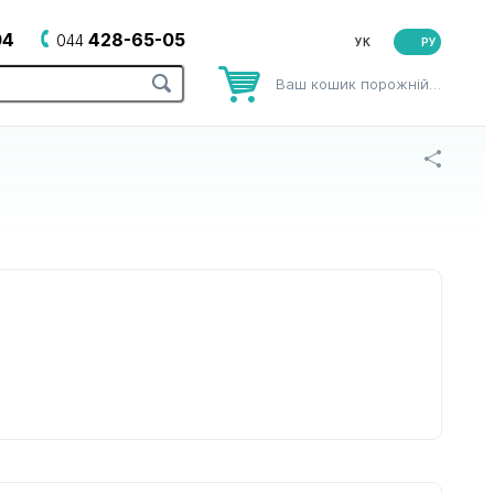
04
428-65-05
044
РУ
Ваш кошик порожній…
рів
до зубних щіток
до йогуртниць