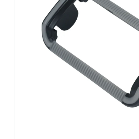
до кавомашин
до кухонних
і кавоварок
комбайнів
до соковитискачів
до тостерів
і фритюрниць