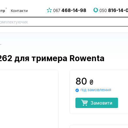
468-14-98
816-14-
нтр
Контакти
067
050
в
262 для тримера Rowenta
80
₴
під замовлення
до електро
до електрогрилів
до епілято
і НВЧ печей
і аерогрилів
Замовити