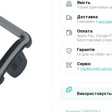
Якість
Тільки оригінальні 
до мультиварок
до м’ясорубок
до парова
Доставка
і скороварок
і сушарок
Самовивіз з
магазин
Оплата
Apple Pay, Google P
Безготівковий розр
Гарантія
14 днів на обмін чи
до фенів
до хлібопічок
до чайник
і термосі
Сервіс
У
сервісному центрі
Використовуєть
Rowenta TN6040F4