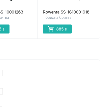
SS-10001263
Rowenta SS-1810001918
ритва
Гібридна бритва
5
885
₴
₴