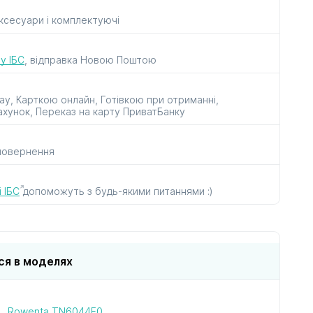
аксесуари і комплектуючі
рок
до пилососів
до прасок
і парогенераторів
у ІБС
, відправка Новою Поштою
ay, Карткою онлайн, Готівкою при отриманні,
ахунок, Переказ на карту ПриватБанку
 повернення
ів
в
 ІБС
допоможуть з будь-якими питаннями :)
ся в моделях
Rowenta TN6044E0