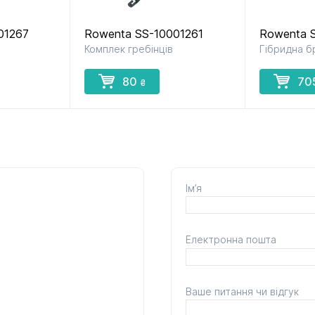
01267
Rowenta SS-10001261
Rowenta 
Комплек гребінців
Гібридна б
80
70
₴
Ім’я
Електронна пошта
Ваше питання чи відгук