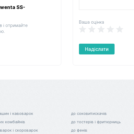
owenta SS-
Ваша оцінка
в і отримайте
ою.
Надіслати
ашин і кавоварок
до соковитискачів
их комбайнів
до тостерів і фритюрниць
варок і скороварок
до фенів