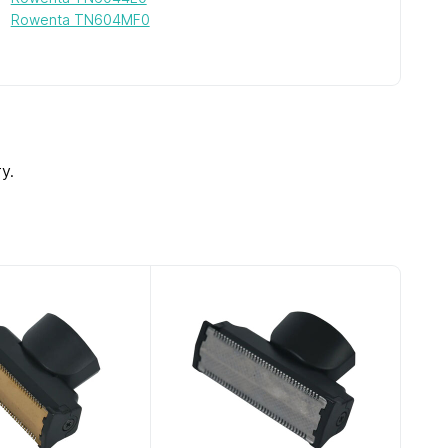
Rowenta TN604MF0
у.